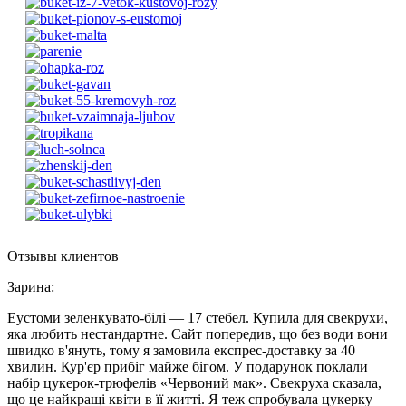
Отзывы клиентов
Зарина
:
Еустоми зеленкувато-білі — 17 стебел. Купила для свекрухи,
яка любить нестандартне. Сайт попередив, що без води вони
швидко в'януть, тому я замовила експрес-доставку за 40
хвилин. Кур'єр прибіг майже бігом. У подарунок поклали
набір цукерок-трюфелів «Червоний мак». Свекруха сказала,
що це найкращі квіти в її житті. Я теж спробувала цукерку —