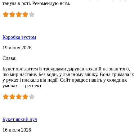
танула в роті. Рекомендую всім.
Коробка эустом
19 июня 2026
Слава
:
Букет хризантем із трояндами дарував коханій на знак того,
що мир настане. Без води, у льняному мішку. Вона тримала їх
у руках і плакала від надії. Сайт працює навіть у складних
умовах — респект.
Букет яркий луч
16 июля 2026