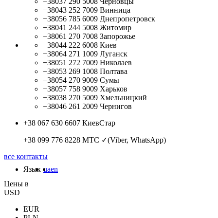
+38037 290 5008
Черновцы
+38043 252 7009
Винница
+38056 785 6009
Днепропетровск
+38041 244 5008
Житомир
+38061 270 7008
Запорожье
+38044 222 6008
Киев
+38064 271 1009
Луганск
+38051 272 7009
Николаев
+38053 269 1008
Полтава
+38054 270 9009
Сумы
+38057 758 9009
Харьков
+38038 270 5009
Хмельницкий
+38046 261 2009
Чернигов
+38 067 630 6607
КиевСтар
+38 099 776 8228
МТС ✓(Viber, WhatsApp)
все контакты
Язык
ua
en
Цены в
USD
EUR
PLN