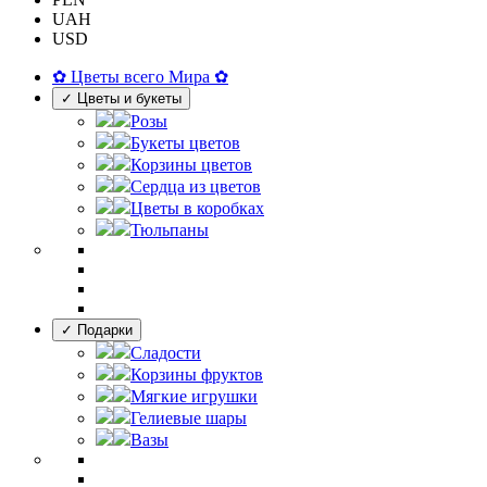
UAH
USD
✿ Цветы всего Мира ✿
✓ Цветы и букеты
Розы
Букеты цветов
Корзины цветов
Сердца из цветов
Цветы в коробках
Тюльпаны
✓ Подарки
Сладости
Корзины фруктов
Мягкие игрушки
Гелиевые шары
Вазы