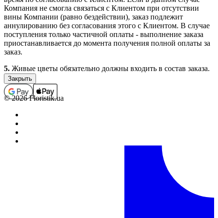
Компания не смогла связаться с Клиентом при отсутствии
вины Компании (равно бездействии), заказ подлежит
аннулированию без согласования этого с Клиентом. В случае
поступления только частичной оплаты - выполнение заказа
приостанавливается до момента получения полной оплаты за
заказ.
5.
Живые цветы обязательно должны входить в состав заказа.
Заказы, которые не содержат в своем составе цветочной
продукции (срезанные живые и комнатные цветы), не
принимаются, а ошибочно принятые подлежат
© 2026 Floristik.ua
аннулированию (с возвратом средств, если заказ был оплачен).
В отдельных случаях выполнение заказов, которые не
содержат в своем составе цветочной продукции, возможно
только по предварительному согласованию с менеджером.
6.
Полностью оформленным и принятым к выполнению,
считается заказ со статусом “Оплачен”.
Обработка заказов.
1.
Каждому заказу присваивается определенный статус,
который свидетельствует о том на какой стадии оформления