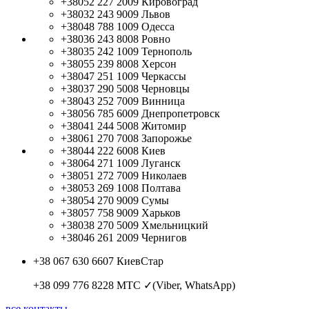
+38052 227 2009
Кировоград
+38032 243 9009
Львов
+38048 788 1009
Одесса
+38036 243 8008
Ровно
+38035 242 1009
Тернополь
+38055 239 8008
Херсон
+38047 251 1009
Черкассы
+38037 290 5008
Черновцы
+38043 252 7009
Винница
+38056 785 6009
Днепропетровск
+38041 244 5008
Житомир
+38061 270 7008
Запорожье
+38044 222 6008
Киев
+38064 271 1009
Луганск
+38051 272 7009
Николаев
+38053 269 1008
Полтава
+38054 270 9009
Сумы
+38057 758 9009
Харьков
+38038 270 5009
Хмельницкий
+38046 261 2009
Чернигов
+38 067 630 6607
КиевСтар
+38 099 776 8228
МТС ✓(Viber, WhatsApp)
все контакты