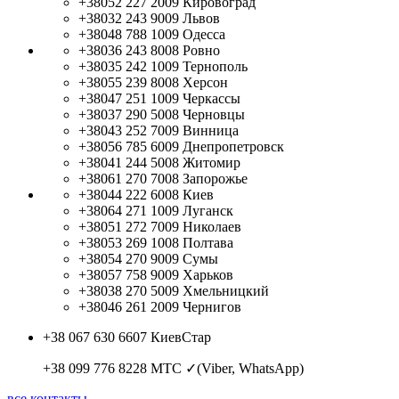
+38052 227 2009
Кировоград
+38032 243 9009
Львов
+38048 788 1009
Одесса
+38036 243 8008
Ровно
+38035 242 1009
Тернополь
+38055 239 8008
Херсон
+38047 251 1009
Черкассы
+38037 290 5008
Черновцы
+38043 252 7009
Винница
+38056 785 6009
Днепропетровск
+38041 244 5008
Житомир
+38061 270 7008
Запорожье
+38044 222 6008
Киев
+38064 271 1009
Луганск
+38051 272 7009
Николаев
+38053 269 1008
Полтава
+38054 270 9009
Сумы
+38057 758 9009
Харьков
+38038 270 5009
Хмельницкий
+38046 261 2009
Чернигов
+38 067 630 6607
КиевСтар
+38 099 776 8228
МТС ✓(Viber, WhatsApp)
все контакты