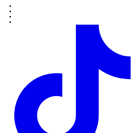
В отдельных случаях выполнение заказов, которые не
содержат в своем составе цветочной продукции, возможно
только по предварительному согласованию с менеджером.
6.
Полностью оформленным и принятым к выполнению,
считается заказ со статусом “Оплачен”.
Обработка заказов.
1.
Каждому заказу присваивается определенный статус,
который свидетельствует о том на какой стадии оформления
или выполнения находится заказ в данный момент времени.
2.
Статусы заказов изменяются круглосуточно в
автоматическом режиме. В связи с большой нагрузкой,
статусы заказов на 14 февраля, 8 марта, 12 мая, новый год
изменяются в течение 48 часов с момента установленной даты
его исполнения.
3.
Непосредственное комплектование заказа выполняется за
несколько часов до указанного клиентом времени доставки,
если заказ был полностью оформлен, оплачен и принят в
работу.