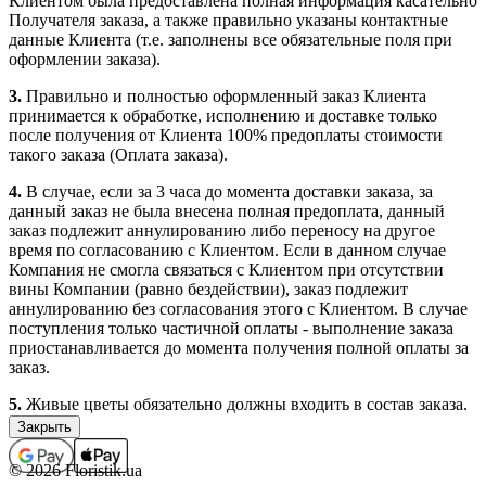
Клиентом была предоставлена полная информация касательно
Получателя заказа, а также правильно указаны контактные
данные Клиента (т.е. заполнены все обязательные поля при
оформлении заказа).
3.
Правильно и полностью оформленный заказ Клиента
принимается к обработке, исполнению и доставке только
после получения от Клиента 100% предоплаты стоимости
такого заказа (Оплата заказа).
4.
В случае, если за 3 часа до момента доставки заказа, за
данный заказ не была внесена полная предоплата, данный
заказ подлежит аннулированию либо переносу на другое
время по согласованию с Клиентом. Если в данном случае
Компания не смогла связаться с Клиентом при отсутствии
вины Компании (равно бездействии), заказ подлежит
аннулированию без согласования этого с Клиентом. В случае
поступления только частичной оплаты - выполнение заказа
приостанавливается до момента получения полной оплаты за
заказ.
5.
Живые цветы обязательно должны входить в состав заказа.
Заказы, которые не содержат в своем составе цветочной
продукции (срезанные живые и комнатные цветы), не
принимаются, а ошибочно принятые подлежат
© 2026 Floristik.ua
аннулированию (с возвратом средств, если заказ был оплачен).