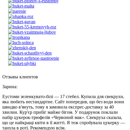
Отзывы клиентов
Зарина
:
Еустоми зеленкувато-білі — 17 стебел. Купила для свекрухи,
яка любить нестандартне. Сайт попередив, що без води вони
швидко в'януть, тому я замовила експрес-доставку за 40
хвилин. Кур'єр прибіг майже бігом. У подарунок поклали
набір цукерок-трюфелів «Червоний мак». Свекруха сказала,
що це найкращі квіти в її житті. Я теж спробувала цукерку —
танула в роті. Рекомендую всім.