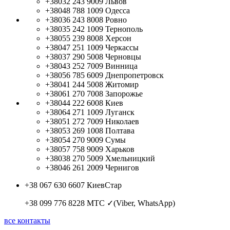
+38032 243 9009
Львов
+38048 788 1009
Одесса
+38036 243 8008
Ровно
+38035 242 1009
Тернополь
+38055 239 8008
Херсон
+38047 251 1009
Черкассы
+38037 290 5008
Черновцы
+38043 252 7009
Винница
+38056 785 6009
Днепропетровск
+38041 244 5008
Житомир
+38061 270 7008
Запорожье
+38044 222 6008
Киев
+38064 271 1009
Луганск
+38051 272 7009
Николаев
+38053 269 1008
Полтава
+38054 270 9009
Сумы
+38057 758 9009
Харьков
+38038 270 5009
Хмельницкий
+38046 261 2009
Чернигов
+38 067 630 6607
КиевСтар
+38 099 776 8228
МТС ✓(Viber, WhatsApp)
все контакты