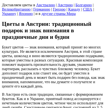
Доставляем цветы
в
Австралию
|
Австрию
|
Болгарию
|
Великобританию
|
Германию
|
Грецию
|
Канаду
|
США
|
Украину
|
Японию
|
и в
другие страны Мира
Цветы в Австрии: традиционный
подарок и знак внимания в
праздничные дни и будни
Букет цветов — знак внимания, который принят во многих
культурах. Не является исключением Австрия, в этой стране
цветы, шоколад и вино являются традиционными подарками,
которые уместны в разных ситуациях. Красивая композиция
поможет выразить признательность друзьям, уважение
партнерам, рассказать о чувствах близкому человеку. Букет
дополнит подарок или станет им, он будет уместен в
праздничный день и может быть подарен без повода, как знак
внимания, напоминание, что вы думаете о получателе и
цените его каждый день.
В Австрии есть свои традиции, связанные с формированием
букетов. Как и в Украине, приятный повод ассоциируется с
нечетным количеством цветов, четное число используют для
дней скорби. Счастливым считается букет, состоящий из 3, 5,