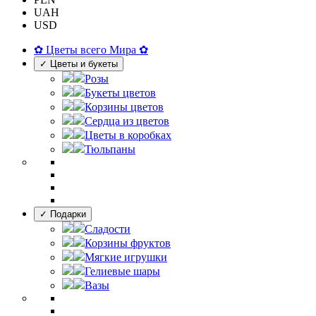
UAH
USD
✿ Цветы всего Мира ✿
✓ Цветы и букеты
Розы
Букеты цветов
Корзины цветов
Сердца из цветов
Цветы в коробках
Тюльпаны
✓ Подарки
Сладости
Корзины фруктов
Мягкие игрушки
Гелиевые шары
Вазы