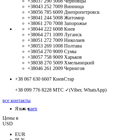
+38037 290 5008
Черновцы
+38043 252 7009
Винница
+38056 785 6009
Днепропетровск
+38041 244 5008
Житомир
+38061 270 7008
Запорожье
+38044 222 6008
Киев
+38064 271 1009
Луганск
+38051 272 7009
Николаев
+38053 269 1008
Полтава
+38054 270 9009
Сумы
+38057 758 9009
Харьков
+38038 270 5009
Хмельницкий
+38046 261 2009
Чернигов
+38 067 630 6607
КиевСтар
+38 099 776 8228
МТС ✓(Viber, WhatsApp)
все контакты
Язык
ua
en
Цены в
USD
EUR
PLN