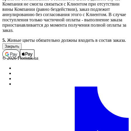
Компания не смогла связаться с Клиентом при отсутствии
вины Компании (равно бездействии), заказ подлежит
аннулированию без согласования этого с Клиентом. В случае
поступления только частичной оплаты - выполнение заказа
приостанавливается до момента получения полной оплаты за
заказ.
5.
Живые цветы обязательно должны входить в состав заказа.
Заказы, которые не содержат в своем составе цветочной
продукции (срезанные живые и комнатные цветы), не
принимаются, а ошибочно принятые подлежат
© 2026 Floristik.ua
аннулированию (с возвратом средств, если заказ был оплачен).
В отдельных случаях выполнение заказов, которые не
содержат в своем составе цветочной продукции, возможно
только по предварительному согласованию с менеджером.
6.
Полностью оформленным и принятым к выполнению,
считается заказ со статусом “Оплачен”.
Обработка заказов.
1.
Каждому заказу присваивается определенный статус,
который свидетельствует о том на какой стадии оформления