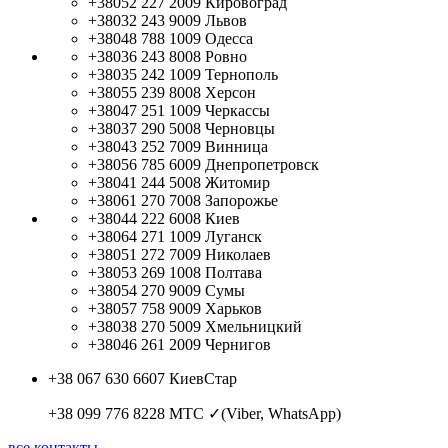
+38052 227 2009
Кировоград
+38032 243 9009
Львов
+38048 788 1009
Одесса
+38036 243 8008
Ровно
+38035 242 1009
Тернополь
+38055 239 8008
Херсон
+38047 251 1009
Черкассы
+38037 290 5008
Черновцы
+38043 252 7009
Винница
+38056 785 6009
Днепропетровск
+38041 244 5008
Житомир
+38061 270 7008
Запорожье
+38044 222 6008
Киев
+38064 271 1009
Луганск
+38051 272 7009
Николаев
+38053 269 1008
Полтава
+38054 270 9009
Сумы
+38057 758 9009
Харьков
+38038 270 5009
Хмельницкий
+38046 261 2009
Чернигов
+38 067 630 6607
КиевСтар
+38 099 776 8228
МТС ✓(Viber, WhatsApp)
все контакты