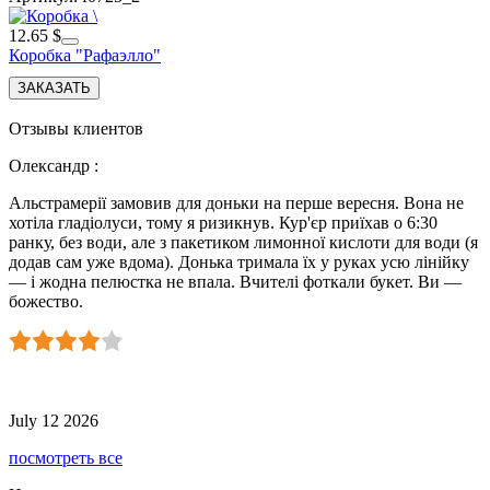
12.65 $
Коробка "Рафаэлло"
Отзывы клиентов
Олександр
:
Альстрамерії замовив для доньки на перше вересня. Вона не
хотіла гладіолуси, тому я ризикнув. Кур'єр приїхав о 6:30
ранку, без води, але з пакетиком лимонної кислоти для води (я
додав сам уже вдома). Донька тримала їх у руках усю лінійку
— і жодна пелюстка не впала. Вчителі фоткали букет. Ви —
божество.
July 12 2026
посмотреть все