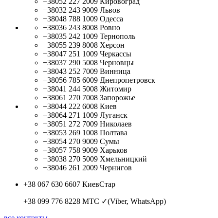
+38052 227 2009
Кировоград
+38032 243 9009
Львов
+38048 788 1009
Одесса
+38036 243 8008
Ровно
+38035 242 1009
Тернополь
+38055 239 8008
Херсон
+38047 251 1009
Черкассы
+38037 290 5008
Черновцы
+38043 252 7009
Винница
+38056 785 6009
Днепропетровск
+38041 244 5008
Житомир
+38061 270 7008
Запорожье
+38044 222 6008
Киев
+38064 271 1009
Луганск
+38051 272 7009
Николаев
+38053 269 1008
Полтава
+38054 270 9009
Сумы
+38057 758 9009
Харьков
+38038 270 5009
Хмельницкий
+38046 261 2009
Чернигов
+38 067 630 6607
КиевСтар
+38 099 776 8228
МТС ✓(Viber, WhatsApp)
все контакты