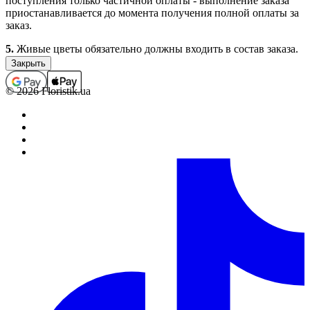
поступления только частичной оплаты - выполнение заказа
приостанавливается до момента получения полной оплаты за
заказ.
5.
Живые цветы обязательно должны входить в состав заказа.
Заказы, которые не содержат в своем составе цветочной
продукции (срезанные живые и комнатные цветы), не
принимаются, а ошибочно принятые подлежат
© 2026 Floristik.ua
аннулированию (с возвратом средств, если заказ был оплачен).
В отдельных случаях выполнение заказов, которые не
содержат в своем составе цветочной продукции, возможно
только по предварительному согласованию с менеджером.
6.
Полностью оформленным и принятым к выполнению,
считается заказ со статусом “Оплачен”.
Обработка заказов.
1.
Каждому заказу присваивается определенный статус,
который свидетельствует о том на какой стадии оформления
или выполнения находится заказ в данный момент времени.
2.
Статусы заказов изменяются круглосуточно в
автоматическом режиме. В связи с большой нагрузкой,