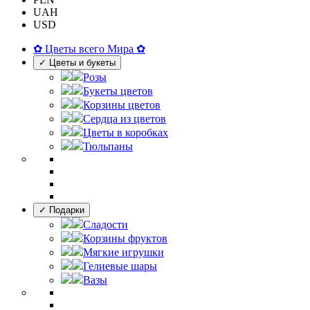
UAH
USD
✿ Цветы всего Мира ✿
✓ Цветы и букеты
Розы
Букеты цветов
Корзины цветов
Сердца из цветов
Цветы в коробках
Тюльпаны
✓ Подарки
Сладости
Корзины фруктов
Мягкие игрушки
Гелиевые шары
Вазы