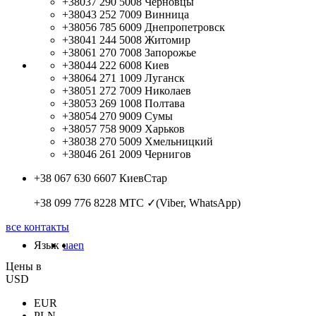
+38037 290 5008
Черновцы
+38043 252 7009
Винница
+38056 785 6009
Днепропетровск
+38041 244 5008
Житомир
+38061 270 7008
Запорожье
+38044 222 6008
Киев
+38064 271 1009
Луганск
+38051 272 7009
Николаев
+38053 269 1008
Полтава
+38054 270 9009
Сумы
+38057 758 9009
Харьков
+38038 270 5009
Хмельницкий
+38046 261 2009
Чернигов
+38 067 630 6607
КиевСтар
+38 099 776 8228
МТС ✓(Viber, WhatsApp)
все контакты
Язык
ua
en
Цены в
USD
EUR
PLN