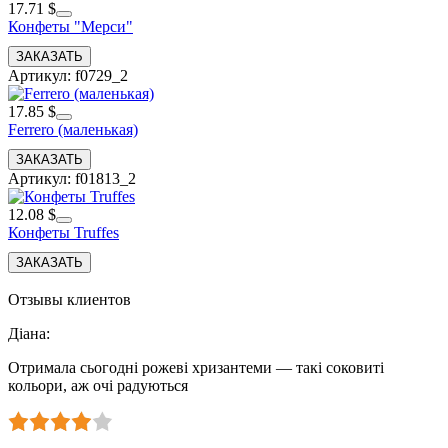
17.71 $
Конфеты "Мерси"
Артикул: f0729_2
17.85 $
Ferrero (маленькая)
Артикул: f01813_2
12.08 $
Конфеты Truffes
Отзывы клиентов
Діана
:
Отримала сьогодні рожеві хризантеми — такі соковиті
кольори, аж очі радуються