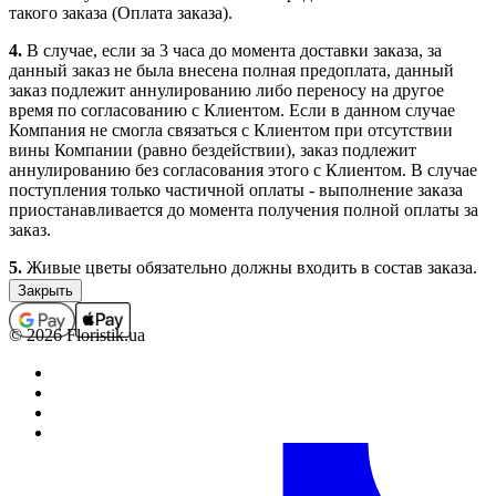
такого заказа (Оплата заказа).
4.
В случае, если за 3 часа до момента доставки заказа, за
данный заказ не была внесена полная предоплата, данный
заказ подлежит аннулированию либо переносу на другое
время по согласованию с Клиентом. Если в данном случае
Компания не смогла связаться с Клиентом при отсутствии
вины Компании (равно бездействии), заказ подлежит
аннулированию без согласования этого с Клиентом. В случае
поступления только частичной оплаты - выполнение заказа
приостанавливается до момента получения полной оплаты за
заказ.
5.
Живые цветы обязательно должны входить в состав заказа.
Заказы, которые не содержат в своем составе цветочной
продукции (срезанные живые и комнатные цветы), не
принимаются, а ошибочно принятые подлежат
© 2026 Floristik.ua
аннулированию (с возвратом средств, если заказ был оплачен).
В отдельных случаях выполнение заказов, которые не
содержат в своем составе цветочной продукции, возможно
только по предварительному согласованию с менеджером.
6.
Полностью оформленным и принятым к выполнению,
считается заказ со статусом “Оплачен”.