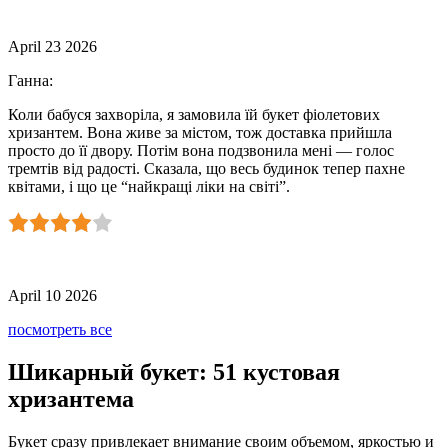
April 23 2026
Ганна
:
Коли бабуся захворіла, я замовила їй букет фіолетових
хризантем. Вона живе за містом, тож доставка прийшла
просто до її двору. Потім вона подзвонила мені — голос
тремтів від радості. Сказала, що весь будинок тепер пахне
квітами, і що це “найкращі ліки на світі”.
April 10 2026
посмотреть все
Шикарный букет: 51 кустовая
хризантема
Букет сразу привлекает внимание своим объемом, яркостью и