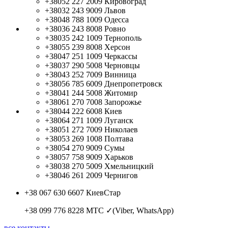
+38052 227 2009
Кировоград
+38032 243 9009
Львов
+38048 788 1009
Одесса
+38036 243 8008
Ровно
+38035 242 1009
Тернополь
+38055 239 8008
Херсон
+38047 251 1009
Черкассы
+38037 290 5008
Черновцы
+38043 252 7009
Винница
+38056 785 6009
Днепропетровск
+38041 244 5008
Житомир
+38061 270 7008
Запорожье
+38044 222 6008
Киев
+38064 271 1009
Луганск
+38051 272 7009
Николаев
+38053 269 1008
Полтава
+38054 270 9009
Сумы
+38057 758 9009
Харьков
+38038 270 5009
Хмельницкий
+38046 261 2009
Чернигов
+38 067 630 6607
КиевСтар
+38 099 776 8228
МТС ✓(Viber, WhatsApp)
все контакты