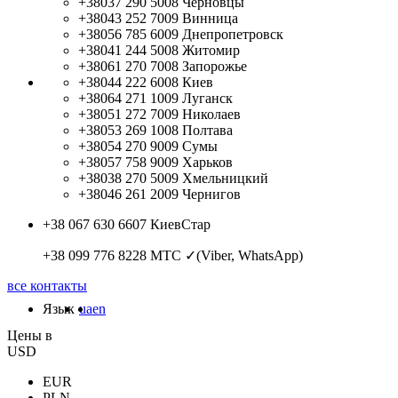
+38037 290 5008
Черновцы
+38043 252 7009
Винница
+38056 785 6009
Днепропетровск
+38041 244 5008
Житомир
+38061 270 7008
Запорожье
+38044 222 6008
Киев
+38064 271 1009
Луганск
+38051 272 7009
Николаев
+38053 269 1008
Полтава
+38054 270 9009
Сумы
+38057 758 9009
Харьков
+38038 270 5009
Хмельницкий
+38046 261 2009
Чернигов
+38 067 630 6607
КиевСтар
+38 099 776 8228
МТС ✓(Viber, WhatsApp)
все контакты
Язык
ua
en
Цены в
USD
EUR
PLN