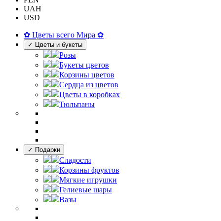
UAH
USD
✿ Цветы всего Мира ✿
✓ Цветы и букеты
Розы
Букеты цветов
Корзины цветов
Сердца из цветов
Цветы в коробках
Тюльпаны
✓ Подарки
Сладости
Корзины фруктов
Мягкие игрушки
Гелиевые шары
Вазы