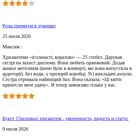
Розы премиум в лукошке
25 июля 2026
Максим
:
Хризантеми «ігольчасті, коралові» — 25 стебел. Дарував
сестрі на захист диплому. Вона любить оранжевий. Додав
живих метеликів (вони були в конверті, які вона випустила в
аудиторії). Без води, у прозорій коробці. Усі викладачі ахнули.
Сестра отримала найвищий бал. Вона сказала: «Ці квіти
принесли мені удачу». Я тепер замовляю тільки у вас.
Букет 15розовых хризантем - уверенность, радость и статус
9 июля 2026