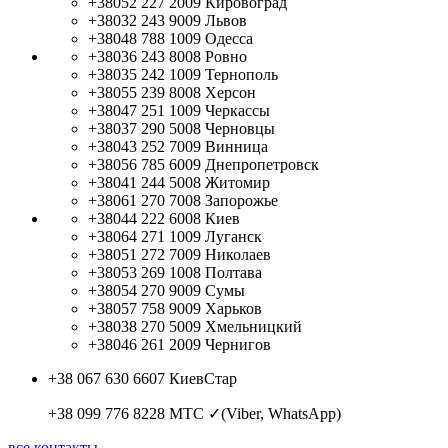
+38052 227 2009
Кировоград
+38032 243 9009
Львов
+38048 788 1009
Одесса
+38036 243 8008
Ровно
+38035 242 1009
Тернополь
+38055 239 8008
Херсон
+38047 251 1009
Черкассы
+38037 290 5008
Черновцы
+38043 252 7009
Винница
+38056 785 6009
Днепропетровск
+38041 244 5008
Житомир
+38061 270 7008
Запорожье
+38044 222 6008
Киев
+38064 271 1009
Луганск
+38051 272 7009
Николаев
+38053 269 1008
Полтава
+38054 270 9009
Сумы
+38057 758 9009
Харьков
+38038 270 5009
Хмельницкий
+38046 261 2009
Чернигов
+38 067 630 6607
КиевСтар
+38 099 776 8228
МТС ✓(Viber, WhatsApp)
все контакты