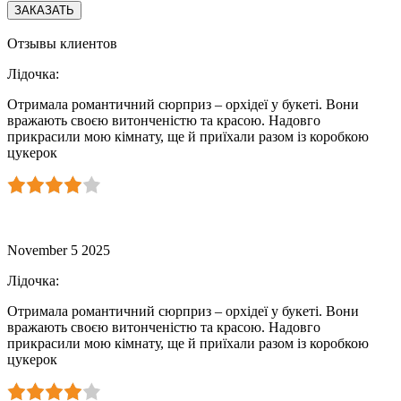
Отзывы клиентов
Лідочка
:
Отримала романтичний сюрприз – орхідеї у букеті. Вони
вражають своєю витонченістю та красою. Надовго
прикрасили мою кімнату, ще й приїхали разом із коробкою
цукерок
November 5 2025
Лідочка
:
Отримала романтичний сюрприз – орхідеї у букеті. Вони
вражають своєю витонченістю та красою. Надовго
прикрасили мою кімнату, ще й приїхали разом із коробкою
цукерок