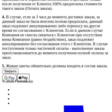
после получения от Клиента 100% предоплаты стоимости
такого заказа (Оплата заказа).
4.
В случае, если за 3 часа до момента доставки заказа, за
данный заказ не была внесена полная предоплата, данный
заказ подлежит аннулированию либо переносу на другое
время по согласованию с Клиентом. Если в данном случае
Компания не смогла связаться с Клиентом при отсутствии
вины Компании (равно бездействии), заказ подлежит
аннулированию без согласования этого с Клиентом. В случае
поступления только частичной оплаты - выполнение заказа
приостанавливается до момента получения полной оплаты за
заказ.
5.
Живые цветы обязательно должны входить в состав заказа.
Заказы, которые не содержат в своем составе цветочной
продукции (срезанные живые и комнатные цветы), не
принимаются, а ошибочно принятые подлежат
© 2026 Floristik.ua
аннулированию (с возвратом средств, если заказ был оплачен).
В отдельных случаях выполнение заказов, которые не
содержат в своем составе цветочной продукции, возможно
только по предварительному согласованию с менеджером.
6.
Полностью оформленным и принятым к выполнению,
считается заказ со статусом “Оплачен”.