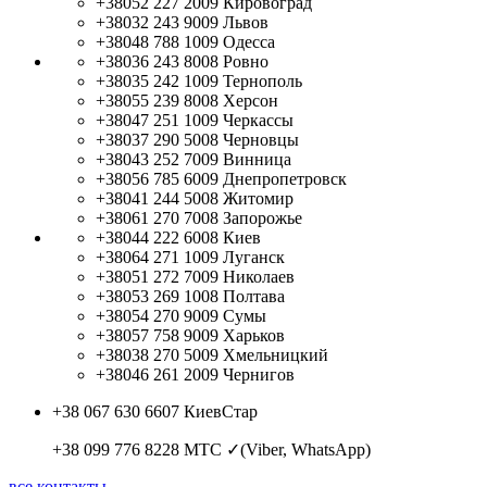
+38052 227 2009
Кировоград
+38032 243 9009
Львов
+38048 788 1009
Одесса
+38036 243 8008
Ровно
+38035 242 1009
Тернополь
+38055 239 8008
Херсон
+38047 251 1009
Черкассы
+38037 290 5008
Черновцы
+38043 252 7009
Винница
+38056 785 6009
Днепропетровск
+38041 244 5008
Житомир
+38061 270 7008
Запорожье
+38044 222 6008
Киев
+38064 271 1009
Луганск
+38051 272 7009
Николаев
+38053 269 1008
Полтава
+38054 270 9009
Сумы
+38057 758 9009
Харьков
+38038 270 5009
Хмельницкий
+38046 261 2009
Чернигов
+38 067 630 6607
КиевСтар
+38 099 776 8228
МТС ✓(Viber, WhatsApp)
все контакты