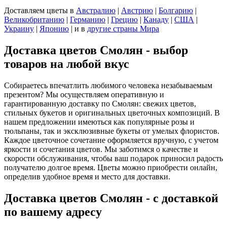
Доставляем цветы
в
Австралию
|
Австрию
|
Болгарию
|
Великобританию
|
Германию
|
Грецию
|
Канаду
|
США
|
Украину
|
Японию
|
и в
другие страны Мира
Доставка цветов Смолян - выбор
товаров на любой вкус
Собираетесь впечатлить любимого человека незабываемым
презентом? Мы осуществляем оперативную и
гарантированную доставку по Смолян: свежих цветов,
стильных букетов и оригинальных цветочных композиций. В
нашем предложении имеються как популярные розы и
тюльпаны, так и эксклюзивные букеты от умелых флористов.
Каждое цветочное сочетание оформляется вручную, с учетом
яркости и сочетания цветов. Мы заботимся о качестве и
скорости обслуживания, чтобы ваш подарок приносил радость
получателю долгое время. Цветы можно приобрести онлайн,
определив удобное время и место для доставки.
Доставка цветов Смолян - с доставкой
по вашему адресу