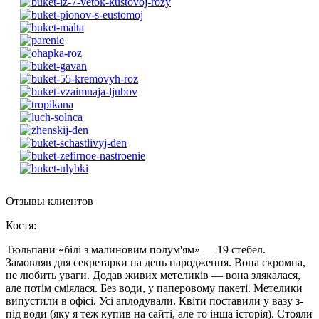
Отзывы клиентов
Костя
:
Тюльпани «білі з малиновим полум'ям» — 19 стебел.
Замовляв для секретарки на день народження. Вона скромна,
не любить уваги. Додав живих метеликів — вона злякалася,
але потім сміялася. Без води, у паперовому пакеті. Метелики
випустили в офісі. Усі аплодували. Квіти поставили у вазу з-
під води (яку я теж купив на сайті, але то інша історія). Стояли