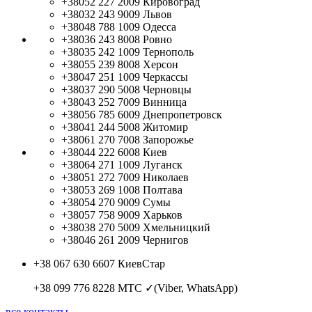
+38052 227 2009
Кировоград
+38032 243 9009
Львов
+38048 788 1009
Одесса
+38036 243 8008
Ровно
+38035 242 1009
Тернополь
+38055 239 8008
Херсон
+38047 251 1009
Черкассы
+38037 290 5008
Черновцы
+38043 252 7009
Винница
+38056 785 6009
Днепропетровск
+38041 244 5008
Житомир
+38061 270 7008
Запорожье
+38044 222 6008
Киев
+38064 271 1009
Луганск
+38051 272 7009
Николаев
+38053 269 1008
Полтава
+38054 270 9009
Сумы
+38057 758 9009
Харьков
+38038 270 5009
Хмельницкий
+38046 261 2009
Чернигов
+38 067 630 6607
КиевСтар
+38 099 776 8228
МТС ✓(Viber, WhatsApp)
все контакты