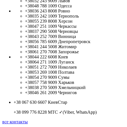
+38032 243 9009
Львов
+38048 788 1009
Одесса
+38036 243 8008
Ровно
+38035 242 1009
Тернополь
+38055 239 8008
Херсон
+38047 251 1009
Черкассы
+38037 290 5008
Черновцы
+38043 252 7009
Винница
+38056 785 6009
Днепропетровск
+38041 244 5008
Житомир
+38061 270 7008
Запорожье
+38044 222 6008
Киев
+38064 271 1009
Луганск
+38051 272 7009
Николаев
+38053 269 1008
Полтава
+38054 270 9009
Сумы
+38057 758 9009
Харьков
+38038 270 5009
Хмельницкий
+38046 261 2009
Чернигов
+38 067 630 6607
КиевСтар
+38 099 776 8228
МТС ✓(Viber, WhatsApp)
все контакты