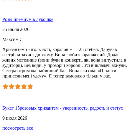
Розы премиум в лукошке
25 июля 2026
Максим
:
Хризантеми «ігольчасті, коралові» — 25 стебел. Дарував
сестрі на захист диплому. Вона любить оранжевий. Додав
живих метеликів (вони були в конверті, які вона випустила в
аудиторії). Без води, у прозорій коробці. Усі викладачі ахнули.
Сестра отримала найвищий бал. Вона сказала: «Ці квіти
принесли мені удачу». Я тепер замовляю тільки у вас.
Букет 15розовых хризантем - уверенность, радость и статус
9 июля 2026
посмотреть все