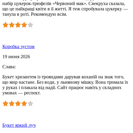
набір цукерок-трюфелів «Червоний мак». Свекруха сказала,
що це найкращі квіти в її житті. Я теж спробувала цукерку —
танула в роті. Рекомендую всім.
Коробка эустом
19 июня 2026
Слава
:
Букет хризантем із трояндами дарував коханій на знак того,
що мир настане. Без води, у льняному мішку. Вона тримала їх
у руках і плакала від надії. Сайт працює навіть у складних
умовах — респект.
Букет яркий луч