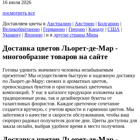
16 июля 2026
посмотреть все
Доставляем цветы
в
Австралию
|
Австрию
|
Болгарию
|
Великобританию
|
Германию
|
Грецию
|
Канаду
|
США
|
Украину
|
Японию
|
и в
другие страны Мира
Доставка цветов Льорет-де-Мар -
многообразие товаров на сайте
Готовы удивить значимого человека незабываемым
презентом? Мы осуществляем быструю и надежную доставку
по Льорет-де-Мару: свежих и ароматных цветов,
превосходных букетов и оригинальных цветочных
композиций. У нас в каталоге продукции изложены как
традиционные розы, так и дизайнерские букеты от
талантливых флористов. Каждое цветочное сочетание
создается вручную, с учетом яркости и гармонии цветов. Мы
заботимся о качестве и скорости обслуживания, чтобы ваш
сюрприз радовал получателя долгие дни. Цветы доступны для
заказа онлайн, выбрав удобное время и место получения.
Доставка цветов Льорет-де-Мар -