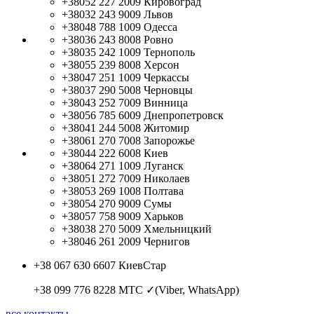
+38052 227 2009
Кировоград
+38032 243 9009
Львов
+38048 788 1009
Одесса
+38036 243 8008
Ровно
+38035 242 1009
Тернополь
+38055 239 8008
Херсон
+38047 251 1009
Черкассы
+38037 290 5008
Черновцы
+38043 252 7009
Винница
+38056 785 6009
Днепропетровск
+38041 244 5008
Житомир
+38061 270 7008
Запорожье
+38044 222 6008
Киев
+38064 271 1009
Луганск
+38051 272 7009
Николаев
+38053 269 1008
Полтава
+38054 270 9009
Сумы
+38057 758 9009
Харьков
+38038 270 5009
Хмельницкий
+38046 261 2009
Чернигов
+38 067 630 6607
КиевСтар
+38 099 776 8228
МТС ✓(Viber, WhatsApp)
все контакты