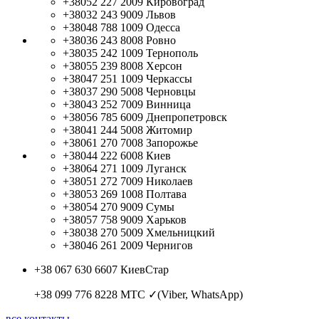
+38052 227 2009
Кировоград
+38032 243 9009
Львов
+38048 788 1009
Одесса
+38036 243 8008
Ровно
+38035 242 1009
Тернополь
+38055 239 8008
Херсон
+38047 251 1009
Черкассы
+38037 290 5008
Черновцы
+38043 252 7009
Винница
+38056 785 6009
Днепропетровск
+38041 244 5008
Житомир
+38061 270 7008
Запорожье
+38044 222 6008
Киев
+38064 271 1009
Луганск
+38051 272 7009
Николаев
+38053 269 1008
Полтава
+38054 270 9009
Сумы
+38057 758 9009
Харьков
+38038 270 5009
Хмельницкий
+38046 261 2009
Чернигов
+38 067 630 6607
КиевСтар
+38 099 776 8228
МТС ✓(Viber, WhatsApp)
все контакты