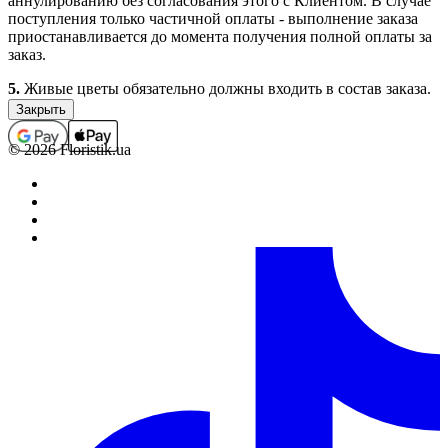
аннулированию без согласования этого с Клиентом. В случае
поступления только частичной оплаты - выполнение заказа
приостанавливается до момента получения полной оплаты за
заказ.
5.
Живые цветы обязательно должны входить в состав заказа.
Заказы, которые не содержат в своем составе цветочной
продукции (срезанные живые и комнатные цветы), не
принимаются, а ошибочно принятые подлежат
© 2026 Floristik.ua
аннулированию (с возвратом средств, если заказ был оплачен).
В отдельных случаях выполнение заказов, которые не
содержат в своем составе цветочной продукции, возможно
только по предварительному согласованию с менеджером.
6.
Полностью оформленным и принятым к выполнению,
считается заказ со статусом “Оплачен”.
Обработка заказов.
1.
Каждому заказу присваивается определенный статус,
который свидетельствует о том на какой стадии оформления
или выполнения находится заказ в данный момент времени.
2.
Статусы заказов изменяются круглосуточно в