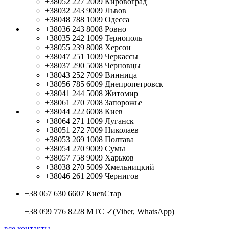
+38052 227 2009
Кировоград
+38032 243 9009
Львов
+38048 788 1009
Одесса
+38036 243 8008
Ровно
+38035 242 1009
Тернополь
+38055 239 8008
Херсон
+38047 251 1009
Черкассы
+38037 290 5008
Черновцы
+38043 252 7009
Винница
+38056 785 6009
Днепропетровск
+38041 244 5008
Житомир
+38061 270 7008
Запорожье
+38044 222 6008
Киев
+38064 271 1009
Луганск
+38051 272 7009
Николаев
+38053 269 1008
Полтава
+38054 270 9009
Сумы
+38057 758 9009
Харьков
+38038 270 5009
Хмельницкий
+38046 261 2009
Чернигов
+38 067 630 6607
КиевСтар
+38 099 776 8228
МТС ✓(Viber, WhatsApp)
все контакты