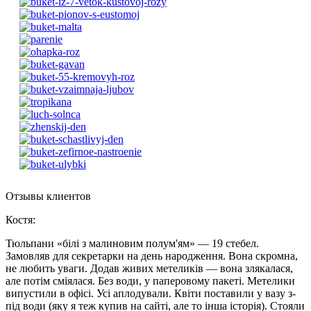
Отзывы клиентов
Костя
:
Тюльпани «білі з малиновим полум'ям» — 19 стебел.
Замовляв для секретарки на день народження. Вона скромна,
не любить уваги. Додав живих метеликів — вона злякалася,
але потім сміялася. Без води, у паперовому пакеті. Метелики
випустили в офісі. Усі аплодували. Квіти поставили у вазу з-
під води (яку я теж купив на сайті, але то інша історія). Стояли