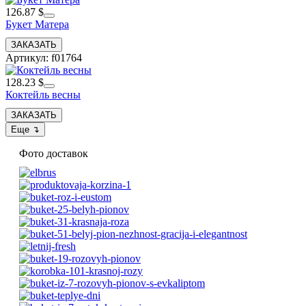
126.87 $
Букет Матера
Артикул: f01764
128.23 $
Коктейль весны
Фото доставок