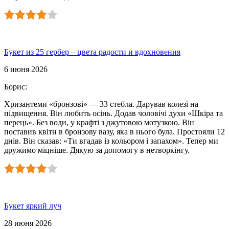
Букет из 25 гербер – цвета радости и вдохновения
6 июня 2026
Борис
:
Хризантеми «бронзові» — 33 стебла. Дарував колезі на
підвищення. Він любить осінь. Додав чоловічі духи «Шкіра та
перець». Без води, у крафті з джутовою мотузкою. Він
поставив квіти в бронзову вазу, яка в нього була. Простояли 12
днів. Він сказав: «Ти вгадав із кольором і запахом». Тепер ми
дружимо міцніше. Дякую за допомогу в нетворкінгу.
Букет яркий луч
28 июня 2026