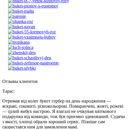
Отзывы клиентов
Тарас
:
Отримав від колег букет гербер на день народження —
яскраві, соковиті, різнокольорові. Помаранчеві, жовті, рожеві
— цілий вибух настрою. Я взагалі не очікував квіткового
подарунка від команди, тож був приємно здивований. Судячи
з якості, хлопці обрали хороший сервіс. Пізніше сам
скористався ним для замовлення мамі.