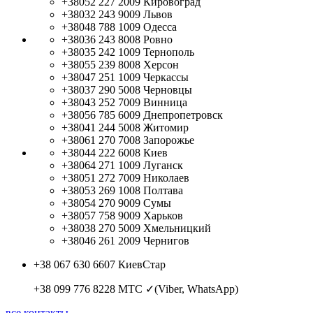
+38052 227 2009
Кировоград
+38032 243 9009
Львов
+38048 788 1009
Одесса
+38036 243 8008
Ровно
+38035 242 1009
Тернополь
+38055 239 8008
Херсон
+38047 251 1009
Черкассы
+38037 290 5008
Черновцы
+38043 252 7009
Винница
+38056 785 6009
Днепропетровск
+38041 244 5008
Житомир
+38061 270 7008
Запорожье
+38044 222 6008
Киев
+38064 271 1009
Луганск
+38051 272 7009
Николаев
+38053 269 1008
Полтава
+38054 270 9009
Сумы
+38057 758 9009
Харьков
+38038 270 5009
Хмельницкий
+38046 261 2009
Чернигов
+38 067 630 6607
КиевСтар
+38 099 776 8228
МТС ✓(Viber, WhatsApp)
все контакты