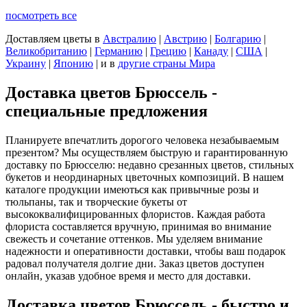
посмотреть все
Доставляем цветы
в
Австралию
|
Австрию
|
Болгарию
|
Великобританию
|
Германию
|
Грецию
|
Канаду
|
США
|
Украину
|
Японию
|
и в
другие страны Мира
Доставка цветов Брюссель -
специальные предложения
Планируете впечатлить дорогого человека незабываемым
презентом? Мы осуществляем быструю и гарантированную
доставку по Брюсселю: недавно срезанных цветов, стильных
букетов и неординарных цветочных композиций. В нашем
каталоге продукции имеються как привычные розы и
тюльпаны, так и творческие букеты от
высококвалифицированных флористов. Каждая работа
флориста составляется вручную, принимая во внимание
свежесть и сочетание оттенков. Мы уделяем внимание
надежности и оперативности доставки, чтобы ваш подарок
радовал получателя долгие дни. Заказ цветов доступен
онлайн, указав удобное время и место для доставки.
Доставка цветов Брюссель - быстро и