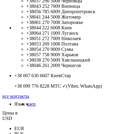
+38037 290 5008
Черновцы
+38043 252 7009
Винница
+38056 785 6009
Днепропетровск
+38041 244 5008
Житомир
+38061 270 7008
Запорожье
+38044 222 6008
Киев
+38064 271 1009
Луганск
+38051 272 7009
Николаев
+38053 269 1008
Полтава
+38054 270 9009
Сумы
+38057 758 9009
Харьков
+38038 270 5009
Хмельницкий
+38046 261 2009
Чернигов
+38 067 630 6607
КиевСтар
+38 099 776 8228
МТС ✓(Viber, WhatsApp)
все контакты
Язык
ua
en
Цены в
USD
EUR
PLN