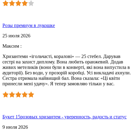
Розы премиум в лукошке
25 июля 2026
Максим
:
Хризантеми «ігольчасті, коралові» — 25 стебел. Дарував
сестрі на захист диплому. Вона любить оранжевий. Додав
живих метеликів (вони були в конверті, які вона випустила в
аудиторії). Без води, у прозорій коробці. Усі викладачі ахнули.
Сестра отримала найвищий бал. Вона сказала: «Ці квіти
принесли мені удачу». Я тепер замовляю тільки у вас.
Букет 15розовых хризантем - уверенность, радость и статус
9 июля 2026