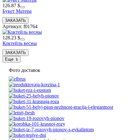
126.87 $
Букет Матера
Артикул: f01764
128.23 $
Коктейль весны
Фото доставок