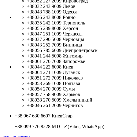
+38052 227 2009
Кировоград
+38032 243 9009
Львов
+38048 788 1009
Одесса
+38036 243 8008
Ровно
+38035 242 1009
Тернополь
+38055 239 8008
Херсон
+38047 251 1009
Черкассы
+38037 290 5008
Черновцы
+38043 252 7009
Винница
+38056 785 6009
Днепропетровск
+38041 244 5008
Житомир
+38061 270 7008
Запорожье
+38044 222 6008
Киев
+38064 271 1009
Луганск
+38051 272 7009
Николаев
+38053 269 1008
Полтава
+38054 270 9009
Сумы
+38057 758 9009
Харьков
+38038 270 5009
Хмельницкий
+38046 261 2009
Чернигов
+38 067 630 6607
КиевСтар
+38 099 776 8228
МТС ✓(Viber, WhatsApp)
все контакты