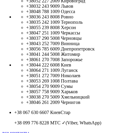
+38052 227 2009
Кировоград
+38032 243 9009
Львов
+38048 788 1009
Одесса
+38036 243 8008
Ровно
+38035 242 1009
Тернополь
+38055 239 8008
Херсон
+38047 251 1009
Черкассы
+38037 290 5008
Черновцы
+38043 252 7009
Винница
+38056 785 6009
Днепропетровск
+38041 244 5008
Житомир
+38061 270 7008
Запорожье
+38044 222 6008
Киев
+38064 271 1009
Луганск
+38051 272 7009
Николаев
+38053 269 1008
Полтава
+38054 270 9009
Сумы
+38057 758 9009
Харьков
+38038 270 5009
Хмельницкий
+38046 261 2009
Чернигов
+38 067 630 6607
КиевСтар
+38 099 776 8228
МТС ✓(Viber, WhatsApp)
все контакты