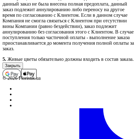
данный заказ не была внесена полная предоплата, данный
заказ подлежит аннулированию либо переносу на другое
время по согласованию с Клиентом. Если в данном случае
Компания не смогла связаться с Клиентом при отсутствии
вины Компании (равно бездействии), заказ подлежит
аннулированию без согласования этого с Клиентом. В случае
поступления только частичной оплаты - выполнение заказа
приостанавливается до момента получения полной оплаты за
заказ.
5.
Живые цветы обязательно должны входить в состав заказа.
Заказы, которые не содержат в своем составе цветочной
продукции (срезанные живые и комнатные цветы), не
принимаются, а ошибочно принятые подлежат
© 2026 Floristik.ua
аннулированию (с возвратом средств, если заказ был оплачен).
В отдельных случаях выполнение заказов, которые не
содержат в своем составе цветочной продукции, возможно
только по предварительному согласованию с менеджером.
6.
Полностью оформленным и принятым к выполнению,
считается заказ со статусом “Оплачен”.
Обработка заказов.