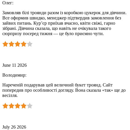
Олег
:
Замовляв білі троянди разом із коробкою цукерок для дівчини.
Все оформив швидко, менеджер підтвердив замовлення без
зайвих питань. Кур’єр приїхав вчасно, квіти свіжі, гарно
зібрані. Дівчина сказала, що навіть не очікувала такого
сюрпризу посеред тижня — це було приємно чути.
June 11 2026
Володимир
:
Нареченій подарував цей величний букет троянд. Сайт
попередив про особливості догляду. Вона сказала «так» ще до
весілля.
July 26 2026