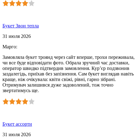
Букет Звон тепла
31 июля 2026
Марго
:
Замовляла букет троянд через сайт вперше, трохи переживала,
чи все буде відповідати фото. Обрала зручний час доставки,
оператор швидко підтвердив замовлення. Кур’єр подзвонив
заздалегідь, приїхав без запізнення. Сам букет виглядав навіть
краще, ніж очікувала: квіти свіжі, рівні, гарно зібрані.
Отримувач залишився дуже задоволений, тож точно
звертатимусь ще.
Букет ассорти
31 июля 2026