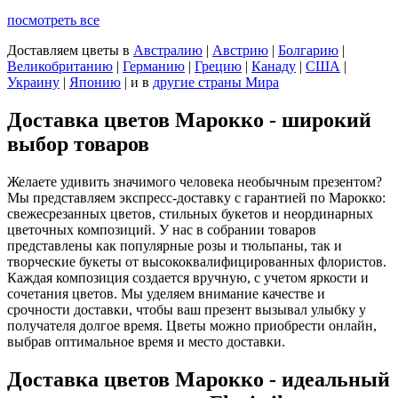
посмотреть все
Доставляем цветы
в
Австралию
|
Австрию
|
Болгарию
|
Великобританию
|
Германию
|
Грецию
|
Канаду
|
США
|
Украину
|
Японию
|
и в
другие страны Мира
Доставка цветов Марокко - широкий
выбор товаров
Желаете удивить значимого человека необычным презентом?
Мы представляем экспресс-доставку с гарантией по Марокко:
свежесрезанных цветов, стильных букетов и неординарных
цветочных композиций. У нас в собрании товаров
представлены как популярные розы и тюльпаны, так и
творческие букеты от высококвалифицированных флористов.
Каждая композиция создается вручную, с учетом яркости и
сочетания цветов. Мы уделяем внимание качестве и
срочности доставки, чтобы ваш презент вызывал улыбку у
получателя долгое время. Цветы можно приобрести онлайн,
выбрав оптимальное время и место доставки.
Доставка цветов Марокко - идеальный