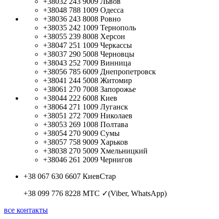
+38032 243 9009
Львов
+38048 788 1009
Одесса
+38036 243 8008
Ровно
+38035 242 1009
Тернополь
+38055 239 8008
Херсон
+38047 251 1009
Черкассы
+38037 290 5008
Черновцы
+38043 252 7009
Винница
+38056 785 6009
Днепропетровск
+38041 244 5008
Житомир
+38061 270 7008
Запорожье
+38044 222 6008
Киев
+38064 271 1009
Луганск
+38051 272 7009
Николаев
+38053 269 1008
Полтава
+38054 270 9009
Сумы
+38057 758 9009
Харьков
+38038 270 5009
Хмельницкий
+38046 261 2009
Чернигов
+38 067 630 6607
КиевСтар
+38 099 776 8228
МТС ✓(Viber, WhatsApp)
все контакты