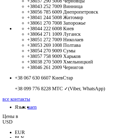
+38037 290 5008
Черновцы
+38043 252 7009
Винница
+38056 785 6009
Днепропетровск
+38041 244 5008
Житомир
+38061 270 7008
Запорожье
+38044 222 6008
Киев
+38064 271 1009
Луганск
+38051 272 7009
Николаев
+38053 269 1008
Полтава
+38054 270 9009
Сумы
+38057 758 9009
Харьков
+38038 270 5009
Хмельницкий
+38046 261 2009
Чернигов
+38 067 630 6607
КиевСтар
+38 099 776 8228
МТС ✓(Viber, WhatsApp)
все контакты
Язык
ua
en
Цены в
USD
EUR
PLN