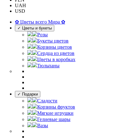
UAH
USD
✿ Цветы всего Мира ✿
✓ Цветы и букеты
Розы
Букеты цветов
Корзины цветов
Сердца из цветов
Цветы в коробках
Тюльпаны
✓ Подарки
Сладости
Корзины фруктов
Мягкие игрушки
Гелиевые шары
Вазы