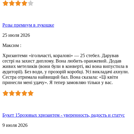
Розы премиум в лукошке
25 июля 2026
Максим
:
Хризантеми «ігольчасті, коралові» — 25 стебел. Дарував
сестрі на захист диплому. Вона любить оранжевий. Додав
живих метеликів (вони були в конверті, які вона випустила в
аудиторії). Без води, у прозорій коробці. Усі викладачі ахнули.
Сестра отримала найвищий бал. Вона сказала: «Ці квіти
принесли мені удачу». Я тепер замовляю тільки у вас.
Букет 15розовых хризантем - уверенность, радость и статус
9 июля 2026