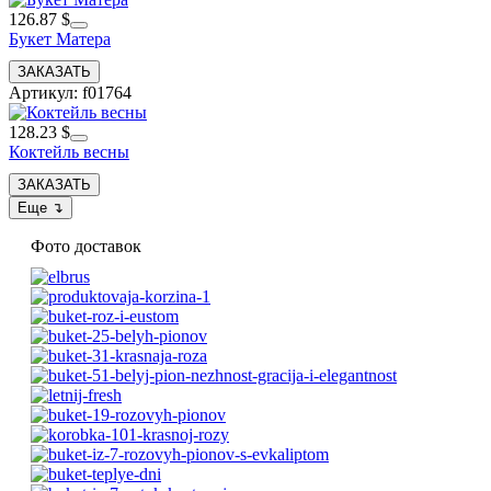
126.87 $
Букет Матера
Артикул: f01764
128.23 $
Коктейль весны
Фото доставок