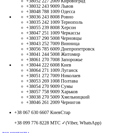
+38052 227 2009
Кировоград
+38032 243 9009
Львов
+38048 788 1009
Одесса
+38036 243 8008
Ровно
+38035 242 1009
Тернополь
+38055 239 8008
Херсон
+38047 251 1009
Черкассы
+38037 290 5008
Черновцы
+38043 252 7009
Винница
+38056 785 6009
Днепропетровск
+38041 244 5008
Житомир
+38061 270 7008
Запорожье
+38044 222 6008
Киев
+38064 271 1009
Луганск
+38051 272 7009
Николаев
+38053 269 1008
Полтава
+38054 270 9009
Сумы
+38057 758 9009
Харьков
+38038 270 5009
Хмельницкий
+38046 261 2009
Чернигов
+38 067 630 6607
КиевСтар
+38 099 776 8228
МТС ✓(Viber, WhatsApp)
все контакты