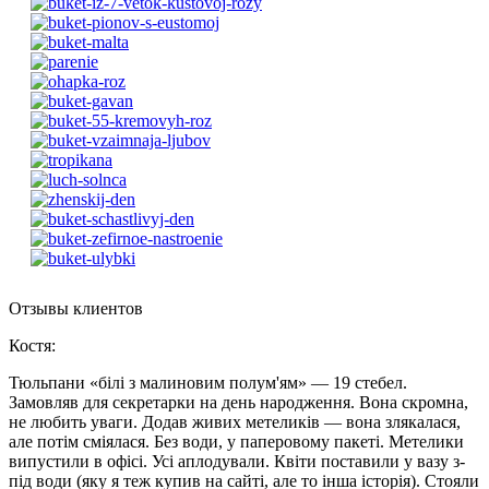
Отзывы клиентов
Костя
:
Тюльпани «білі з малиновим полум'ям» — 19 стебел.
Замовляв для секретарки на день народження. Вона скромна,
не любить уваги. Додав живих метеликів — вона злякалася,
але потім сміялася. Без води, у паперовому пакеті. Метелики
випустили в офісі. Усі аплодували. Квіти поставили у вазу з-
під води (яку я теж купив на сайті, але то інша історія). Стояли