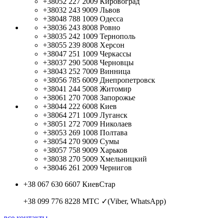
+38052 227 2009
Кировоград
+38032 243 9009
Львов
+38048 788 1009
Одесса
+38036 243 8008
Ровно
+38035 242 1009
Тернополь
+38055 239 8008
Херсон
+38047 251 1009
Черкассы
+38037 290 5008
Черновцы
+38043 252 7009
Винница
+38056 785 6009
Днепропетровск
+38041 244 5008
Житомир
+38061 270 7008
Запорожье
+38044 222 6008
Киев
+38064 271 1009
Луганск
+38051 272 7009
Николаев
+38053 269 1008
Полтава
+38054 270 9009
Сумы
+38057 758 9009
Харьков
+38038 270 5009
Хмельницкий
+38046 261 2009
Чернигов
+38 067 630 6607
КиевСтар
+38 099 776 8228
МТС ✓(Viber, WhatsApp)
все контакты