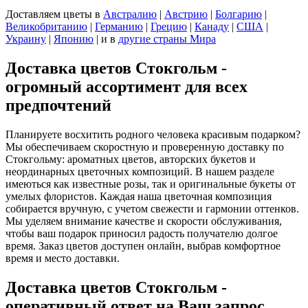
Доставляем цветы
в
Австралию
|
Австрию
|
Болгарию
|
Великобританию
|
Германию
|
Грецию
|
Канаду
|
США
|
Украину
|
Японию
|
и в
другие страны Мира
Доставка цветов Стокгольм -
огромный ассортимент для всех
предпочтений
Планируете восхитить родного человека красивым подарком?
Мы обеспечиваем скоростную и проверенную доставку по
Стокгольму: ароматных цветов, авторских букетов и
неординарных цветочных композиций. В нашем разделе
имеються как известные розы, так и оригинальные букеты от
умелых флористов. Каждая наша цветочная композиция
собирается вручную, с учетом свежести и гармонии оттенков.
Мы уделяем внимание качестве и скорости обслуживания,
чтобы ваш подарок приносил радость получателю долгое
время. Заказ цветов доступен онлайн, выбрав комфортное
время и место доставки.
Доставка цветов Стокгольм -
оперативный ответ на Ваш запрос