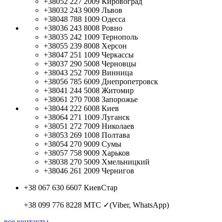
+38052 227 2009
Кировоград
+38032 243 9009
Львов
+38048 788 1009
Одесса
+38036 243 8008
Ровно
+38035 242 1009
Тернополь
+38055 239 8008
Херсон
+38047 251 1009
Черкассы
+38037 290 5008
Черновцы
+38043 252 7009
Винница
+38056 785 6009
Днепропетровск
+38041 244 5008
Житомир
+38061 270 7008
Запорожье
+38044 222 6008
Киев
+38064 271 1009
Луганск
+38051 272 7009
Николаев
+38053 269 1008
Полтава
+38054 270 9009
Сумы
+38057 758 9009
Харьков
+38038 270 5009
Хмельницкий
+38046 261 2009
Чернигов
+38 067 630 6607
КиевСтар
+38 099 776 8228
МТС ✓(Viber, WhatsApp)
все контакты