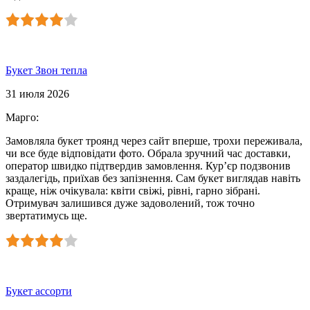
Букет Звон тепла
31 июля 2026
Марго
:
Замовляла букет троянд через сайт вперше, трохи переживала,
чи все буде відповідати фото. Обрала зручний час доставки,
оператор швидко підтвердив замовлення. Кур’єр подзвонив
заздалегідь, приїхав без запізнення. Сам букет виглядав навіть
краще, ніж очікувала: квіти свіжі, рівні, гарно зібрані.
Отримувач залишився дуже задоволений, тож точно
звертатимусь ще.
Букет ассорти