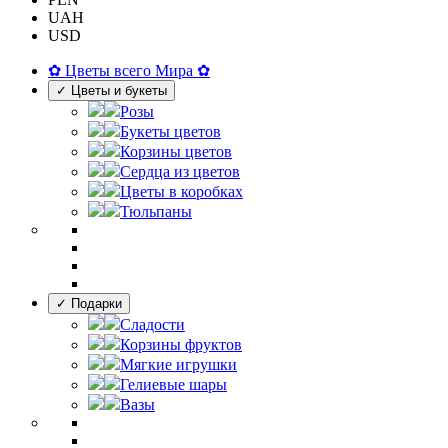
UAH
USD
✿ Цветы всего Мира ✿
✓ Цветы и букеты
Розы
Букеты цветов
Корзины цветов
Сердца из цветов
Цветы в коробках
Тюльпаны
✓ Подарки
Сладости
Корзины фруктов
Мягкие игрушки
Гелиевые шары
Вазы