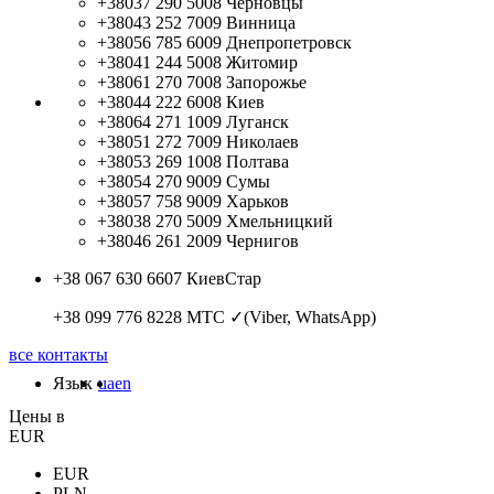
+38037 290 5008
Черновцы
+38043 252 7009
Винница
+38056 785 6009
Днепропетровск
+38041 244 5008
Житомир
+38061 270 7008
Запорожье
+38044 222 6008
Киев
+38064 271 1009
Луганск
+38051 272 7009
Николаев
+38053 269 1008
Полтава
+38054 270 9009
Сумы
+38057 758 9009
Харьков
+38038 270 5009
Хмельницкий
+38046 261 2009
Чернигов
+38 067 630 6607
КиевСтар
+38 099 776 8228
МТС ✓(Viber, WhatsApp)
все контакты
Язык
ua
en
Цены в
EUR
EUR
PLN