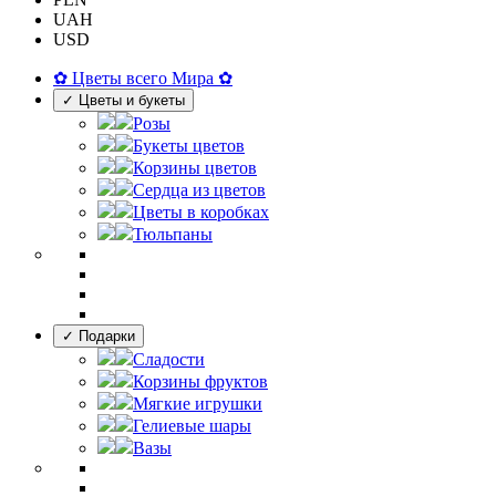
UAH
USD
✿ Цветы всего Мира ✿
✓ Цветы и букеты
Розы
Букеты цветов
Корзины цветов
Сердца из цветов
Цветы в коробках
Тюльпаны
✓ Подарки
Сладости
Корзины фруктов
Мягкие игрушки
Гелиевые шары
Вазы