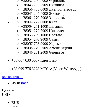
+38037 290 5008
Черновцы
+38043 252 7009
Винница
+38056 785 6009
Днепропетровск
+38041 244 5008
Житомир
+38061 270 7008
Запорожье
+38044 222 6008
Киев
+38064 271 1009
Луганск
+38051 272 7009
Николаев
+38053 269 1008
Полтава
+38054 270 9009
Сумы
+38057 758 9009
Харьков
+38038 270 5009
Хмельницкий
+38046 261 2009
Чернигов
+38 067 630 6607
КиевСтар
+38 099 776 8228
МТС ✓(Viber, WhatsApp)
все контакты
Язык
ua
en
Цены в
USD
EUR
PLN