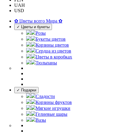
UAH
USD
✿ Цветы всего Мира ✿
✓ Цветы и букеты
Розы
Букеты цветов
Корзины цветов
Сердца из цветов
Цветы в коробках
Тюльпаны
✓ Подарки
Сладости
Корзины фруктов
Мягкие игрушки
Гелиевые шары
Вазы