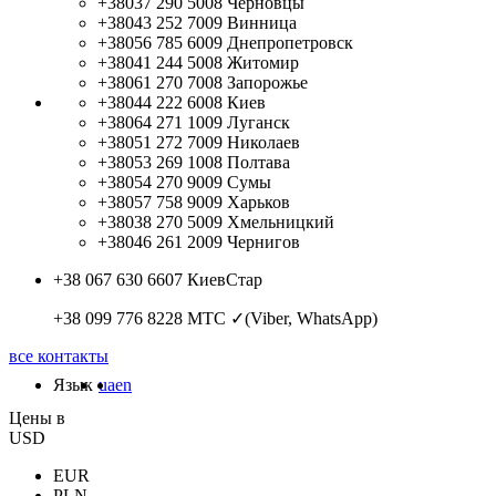
+38037 290 5008
Черновцы
+38043 252 7009
Винница
+38056 785 6009
Днепропетровск
+38041 244 5008
Житомир
+38061 270 7008
Запорожье
+38044 222 6008
Киев
+38064 271 1009
Луганск
+38051 272 7009
Николаев
+38053 269 1008
Полтава
+38054 270 9009
Сумы
+38057 758 9009
Харьков
+38038 270 5009
Хмельницкий
+38046 261 2009
Чернигов
+38 067 630 6607
КиевСтар
+38 099 776 8228
МТС ✓(Viber, WhatsApp)
все контакты
Язык
ua
en
Цены в
USD
EUR
PLN