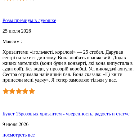
Розы премиум в лукошке
25 июля 2026
Максим
:
Хризантеми «ігольчасті, коралові» — 25 стебел. Дарував
сестрі на захист диплому. Вона любить оранжевий. Додав
живих метеликів (вони були в конверті, які вона випустила в
аудиторії). Без води, у прозорій коробці. Усі викладачі ахнули.
Сестра отримала найвищий бал. Вона сказала: «Ці квіти
принесли мені удачу». Я тепер замовляю тільки у вас.
Букет 15розовых хризантем - уверенность, радость и статус
9 июля 2026
посмотреть все