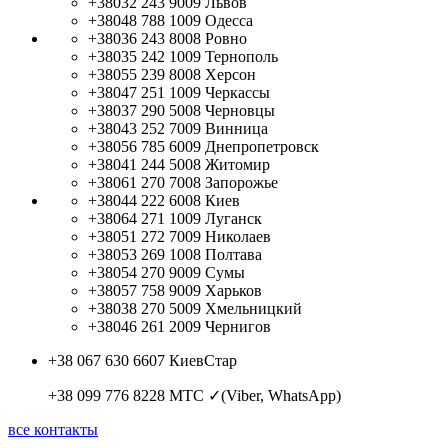
+38032 243 9009
Львов
+38048 788 1009
Одесса
+38036 243 8008
Ровно
+38035 242 1009
Тернополь
+38055 239 8008
Херсон
+38047 251 1009
Черкассы
+38037 290 5008
Черновцы
+38043 252 7009
Винница
+38056 785 6009
Днепропетровск
+38041 244 5008
Житомир
+38061 270 7008
Запорожье
+38044 222 6008
Киев
+38064 271 1009
Луганск
+38051 272 7009
Николаев
+38053 269 1008
Полтава
+38054 270 9009
Сумы
+38057 758 9009
Харьков
+38038 270 5009
Хмельницкий
+38046 261 2009
Чернигов
+38 067 630 6607
КиевСтар
+38 099 776 8228
МТС ✓(Viber, WhatsApp)
все контакты