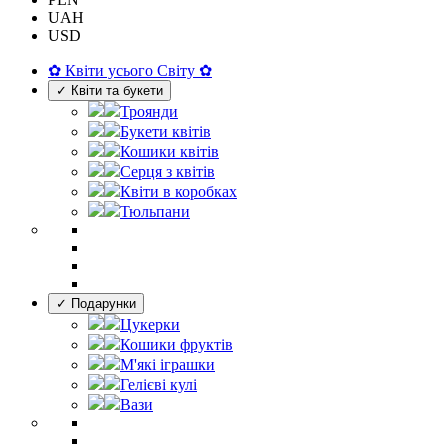
UAH
USD
✿ Квіти усього Світу ✿
✓ Квіти та букети
Троянди
Букети квітів
Кошики квітів
Серця з квітів
Квіти в коробках
Тюльпани
✓ Подарунки
Цукерки
Кошики фруктів
М'які іграшки
Гелієві кулі
Вази