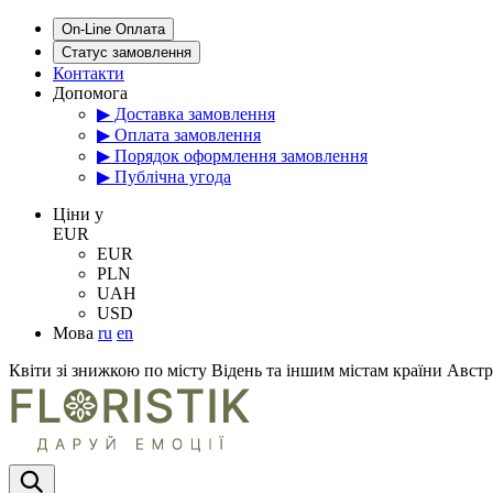
On-Line Оплата
Статус замовлення
Контакти
Допомога
▶ Доставка замовлення
▶ Оплата замовлення
▶ Порядок оформлення замовлення
▶ Публічна угода
Цiни у
EUR
EUR
PLN
UAH
USD
Мова
ru
en
Квіти зі знижкою по місту Відень та іншим містам країни Австр