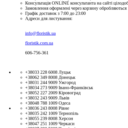
Консультація ONLINE консультанта на сайті цілодо
Замовлення оформлені через корзину обробляються 
Графік доставок з 7:00 до 23:00
Адреси для листування:
info@floristik.ua
floristik.com.ua
606-756-361
+38033 228 6008
Луцьк
+38062 349 8008
Донецьк
+38031 244 9009
Ужгород
+38034 273 9009
Івано-Франківськ
+38052 227 2009
Кіровоград
+38032 243 9009
Львів
+38048 788 1009
Одеса
+38036 243 8008
Рівне
+38035 242 1009
Тернопіль
+38055 239 8008
Херсон
+38047 251 1009
Черкаси