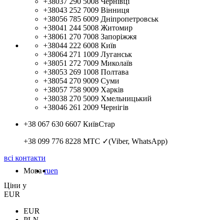
+38037 290 5008
Чернівці
+38043 252 7009
Вінниця
+38056 785 6009
Дніпропетровськ
+38041 244 5008
Житомир
+38061 270 7008
Запоріжжя
+38044 222 6008
Київ
+38064 271 1009
Луганськ
+38051 272 7009
Миколаїв
+38053 269 1008
Полтава
+38054 270 9009
Суми
+38057 758 9009
Харків
+38038 270 5009
Хмельницький
+38046 261 2009
Чернігів
+38 067 630 6607
КиївСтар
+38 099 776 8228
МТС ✓(Viber, WhatsApp)
всі контакти
Мова
ru
en
Цiни у
EUR
EUR
PLN