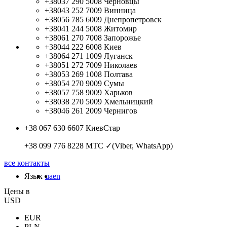
+38037 290 5008
Черновцы
+38043 252 7009
Винница
+38056 785 6009
Днепропетровск
+38041 244 5008
Житомир
+38061 270 7008
Запорожье
+38044 222 6008
Киев
+38064 271 1009
Луганск
+38051 272 7009
Николаев
+38053 269 1008
Полтава
+38054 270 9009
Сумы
+38057 758 9009
Харьков
+38038 270 5009
Хмельницкий
+38046 261 2009
Чернигов
+38 067 630 6607
КиевСтар
+38 099 776 8228
МТС ✓(Viber, WhatsApp)
все контакты
Язык
ua
en
Цены в
USD
EUR
PLN