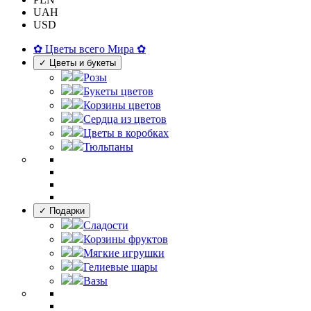
UAH
USD
✿ Цветы всего Мира ✿
✓ Цветы и букеты
Розы
Букеты цветов
Корзины цветов
Сердца из цветов
Цветы в коробках
Тюльпаны
✓ Подарки
Сладости
Корзины фруктов
Мягкие игрушки
Гелиевые шары
Вазы