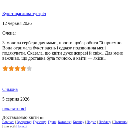
Букет щаслива зустріч
12 червня 2026
Олена
:
Замовила гербери для мами, просто щоб зробити їй приємно.
Вона отримала букет вдень і одразу подзвонила мені
подякувати. Сказала, що квіти дуже яскраві й свіжі. Для мене
важливо, що доставка була точною, а квіти — якісні.
Симона
5 серпня 2026
показати всі
Доставляємо квіти
по
Варшаві
|
Вроцлаву
|
Гданську
|
Гдині
|
Катовіце
|
Краківу
|
Лодзю
|
Любліну
|
Познаню
| і по всій
Польщі