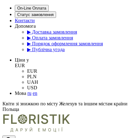
On-Line Оплата
Статус замовлення
Контакти
Допомога
▶ Доставка замовлення
▶ Оплата замовлення
▶ Порядок оформлення замовлення
▶ Публічна угода
Цiни у
EUR
EUR
PLN
UAH
USD
Мова
ru
en
Квіти зі знижкою по місту Желехув та іншим містам країни
Польща