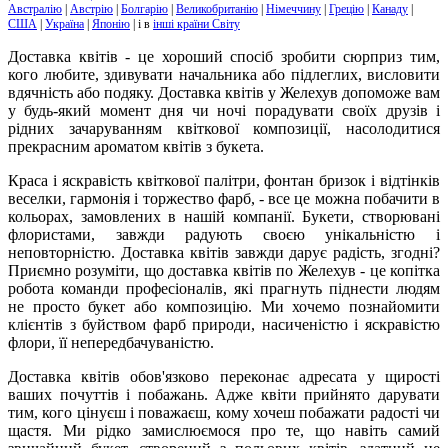
Австралію
|
Австрію
|
Болгарію
|
Великобританію
|
Німеччину
|
Грецію
|
Канаду
|
США
|
Україна
|
Японію
| і в
інші країни Світу
Доставка квітів - це хороший спосіб зробити сюрприз тим,
кого любите, здивувати начальника або підлеглих, висловити
вдячність або подяку. Доставка квітів у Желехув допоможе вам
у будь-який момент дня чи ночі порадувати своїх друзів і
рідних зачаруванням квіткової композиції, насолодитися
прекрасним ароматом квітів з букета.
Краса і яскравість квіткової палітри, фонтан бризок і відтінків
веселки, гармонія і торжество фарб, - все це можна побачити в
кольорах, замовлених в нашій компанії. Букети, створювані
флористами, завжди радують своєю унікальністю і
неповторністю. Доставка квітів завжди дарує радість, згодні?
Приємно розуміти, що доставка квітів по Желехув - це копітка
робота команди професіоналів, які прагнуть піднести людям
не просто букет або композицію. Ми хочемо познайомити
клієнтів з буйством фарб природи, насиченістю і яскравістю
флори, її непередбачуваністю.
Доставка квітів обов'язково переконає адресата у щирості
ваших почуттів і побажань. Адже квіти прийнято дарувати
тим, кого цінуєш і поважаєш, кому хочеш побажати радості чи
щастя. Ми рідко замислюємося про те, що навіть самий