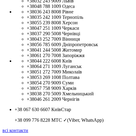
+38032 243 9009
Львів
+38048 788 1009
Одеса
+38036 243 8008
Рівне
+38035 242 1009
Тернопіль
+38055 239 8008
Херсон
+38047 251 1009
Черкаси
+38037 290 5008
Чернівці
+38043 252 7009
Вінниця
+38056 785 6009
Дніпропетровськ
+38041 244 5008
Житомир
+38061 270 7008
Запоріжжя
+38044 222 6008
Київ
+38064 271 1009
Луганськ
+38051 272 7009
Миколаїв
+38053 269 1008
Полтава
+38054 270 9009
Суми
+38057 758 9009
Харків
+38038 270 5009
Хмельницький
+38046 261 2009
Чернігів
+38 067 630 6607
КиївСтар
+38 099 776 8228
МТС ✓(Viber, WhatsApp)
всі контакти