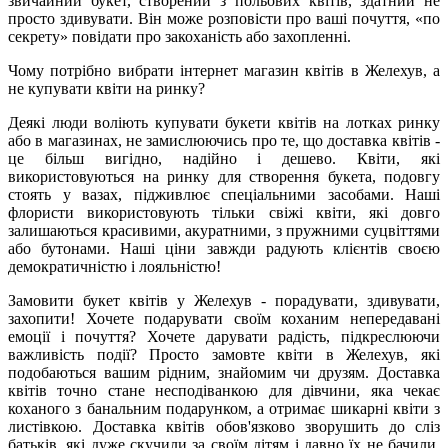
звичайний букет, створений з польових квітів, здатний не
просто здивувати. Він може розповісти про ваші почуття, «по
секрету» повідати про закоханість або захопленні.
Чому потрібно вибрати інтернет магазин квітів в Желехув, а
не купувати квіти на ринку?
Деякі люди воліють купувати букети квітів на лотках ринку
або в магазинах, не замислюючись про те, що доставка квітів -
це більш вигідно, надійно і дешево. Квіти, які
використовуються на ринку для створення букета, подовгу
стоять у вазах, підживлює спеціальними засобами. Наші
флористи використовують тільки свіжі квіти, які довго
залишаються красивими, акуратними, з пружними суцвіттями
або бутонами. Наші ціни завжди радують клієнтів своєю
демократичністю і лояльністю!
Замовити букет квітів у Желехув - порадувати, здивувати,
захопити! Хочете подарувати своїм коханим непередавані
емоції і почуття? Хочете дарувати радість, підкреслюючи
важливість події? Просто замовте квіти в Желехув, які
подобаються вашим рідним, знайомим чи друзям. Доставка
квітів точно стане несподіванкою для дівчини, яка чекає
коханого з банальним подарунком, а отримає шикарні квіти з
листівкою. Доставка квітів обов'язково зворушить до сліз
батьків, які дуже скучили за своїм дітям і давно їх не бачили.