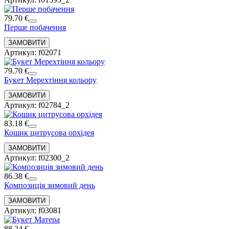
79.70 €
Перше побачення
Артикул: f02071
79.70 €
Букет Мерехтіння кольору
Артикул: f02784_2
83.18 €
Кошик цитрусова орхідея
Артикул: f02300_2
86.38 €
Композиція зимовий день
Артикул: f03081
88.24 €