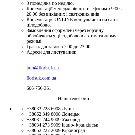
З понеділка по неділю.
Консультації менеджерів по телефонам з 9:00 -
20:00 без вихідних і святкових днів.
Консультація ONLINE консультанта на сайті
цілодобово.
Замовлення оформлені через корзину
обробляються цілодобово в автоматичному
режимі.
Графік доставок з 7:00 до 23:00
Адреси для листування:
info@floristik.ua
floristik.com.ua
606-756-361
Наші телефони
+38033 228 6008
Луцьк
+38062 349 8008
Донецьк
+38031 244 9009
Ужгород
+38034 273 9009
Івано-Франківськ
+38052 227 2009
Кіровоград