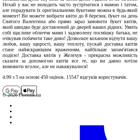
Нехай у вас не виходить часто зустрічатися з мамою і татом,
але порадувати їх оригінальними букетами можна в будь-який
момент! Ви можете вибрати квіти до 8 березня, букет на день
Святого Валентина або прямо зараз замовити букет квітів,
який швидко буде доставлений до дверей ваших рідних. Уявіть
собі щасливе обличчя мами і задоволену посмішку батька, не
очікував побачити таке диво! Дозвольте коханим відчути вашу
любов, вашу щирості, вашу теплоту, пускай доставка квітів
стане найяскравішим враженням, найбільше запам'ятався
подією! Доставка квітів у Желехув - прекрасна можливість
сказати за допомогою квітів все те, що ви давно хотіли
вимовити вголос, але не наважувалися!
4.99
з 5 на основi 450 оцiнок. 15547 відгуків користувачiв.
© 2026 Floristik.ua