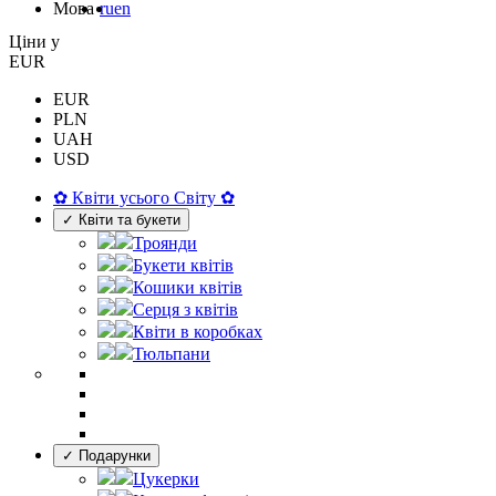
Мова
ru
en
Цiни у
EUR
EUR
PLN
UAH
USD
✿ Квіти усього Світу ✿
✓ Квіти та букети
Троянди
Букети квітів
Кошики квітів
Серця з квітів
Квіти в коробках
Тюльпани
✓ Подарунки
Цукерки