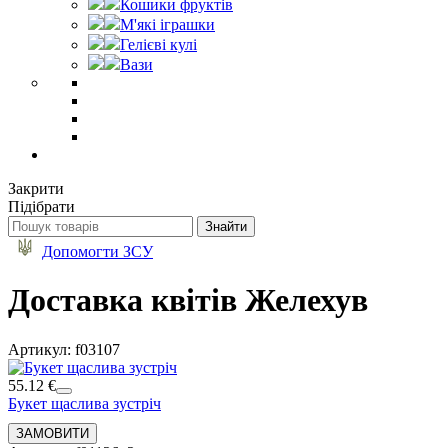
Кошики фруктів
М'які іграшки
Гелієві кулі
Вази
Закрити
Підібрати
Допомогти ЗСУ
Доставка квітів Желехув
Артикул: f03107
55.12 €
Букет щаслива зустріч