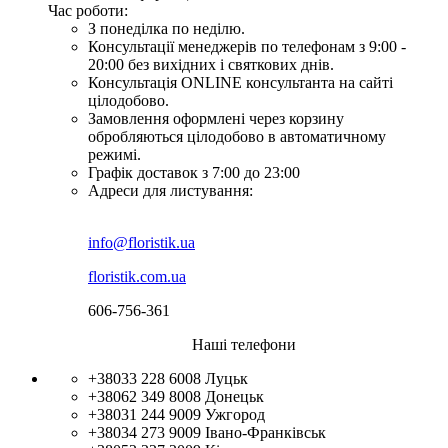
Час роботи:
З понеділка по неділю.
Консультації менеджерів по телефонам з 9:00 -
20:00 без вихідних і святкових днів.
Консультація ONLINE консультанта на сайті
цілодобово.
Замовлення оформлені через корзину
обробляються цілодобово в автоматичному
режимі.
Графік доставок з 7:00 до 23:00
Адреси для листування:
info@floristik.ua
floristik.com.ua
606-756-361
Наші телефони
+38033 228 6008
Луцьк
+38062 349 8008
Донецьк
+38031 244 9009
Ужгород
+38034 273 9009
Івано-Франківськ