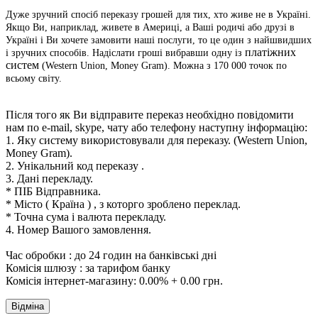
Дуже зручний спосіб переказу грошей для тих, хто живе не в Україні.
Якщо Ви, наприклад, живете в Америці, а Ваші родичі або друзі в
Україні і Ви хочете замовити наші послуги, то це один з найшвидших
платіжних
і зручних способів. Надіслати гроші вибравши одну із
систем
(Western Union, Money Gram). Можна з 170 000 точок по
всьому світу.
Після того як Ви відправите переказ необхідно повідомити
нам по e-mail, skype, чату або телефону наступну інформацію:
1. Яку систему використовували для переказу.
(Western Union,
Money Gram).
2. Унікальний код переказу .
3. Дані перекладу.
* ПІБ Відправника.
* Місто ( Країна ) , з которго зроблено переклад.
* Точна сума і валюта перекладу.
4. Номер Вашого замовлення.
Час обробки : до 24 годин на банківські дні
Комісія шлюзу : за тарифом банку
Комісія інтернет-магазину: 0.00% + 0.00 грн.