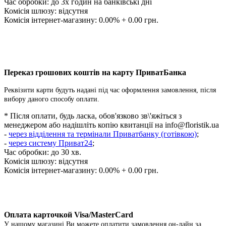
Час обробки:
до 3х годин на банківські дні
Комісія шлюзу: відсутня
Комісія інтернет-магазину: 0.00% + 0.00 грн.
Переказ грошових коштів на карту ПриватБанка
Реквізити карти будуть надані під час оформлення замовлення, після
вибору даного способу оплати.
* Після оплати, будь ласка, обов'язково зв\'яжіться з
менеджером або надішліть копію квитанції на
info@floristik.ua
-
через відділення та термінали Приватбанку (готівкою)
;
-
через систему Приват24
;
Час обробки: до 30 хв.
Комісія шлюзу: відсутня
Комісія інтернет-магазину: 0.00% + 0.00 грн.
Оплата карточкой Visa/MasterCard
У нашому магазині Ви можете оплатити замовлення он-лайн за