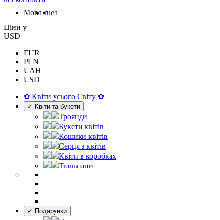
Мова
ru
en
Цiни у
USD
EUR
PLN
UAH
USD
✿ Квіти усього Світу ✿
✓ Квіти та букети
Троянди
Букети квітів
Кошики квітів
Серця з квітів
Квіти в коробках
Тюльпани
✓ Подарунки