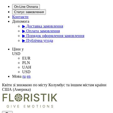
On-Line Оплата
Статус замовлення
Контакти
Допомога
▶ Доставка замовлення
▶ Оплата замовлення
▶ Порядок оформлення замовлення
▶ Публічна угода
Цiни у
USD
EUR
PLN
UAH
USD
Мова
ru
en
Квіти зі знижкою по місту Колумбус та іншим містам країни
США (Америка)