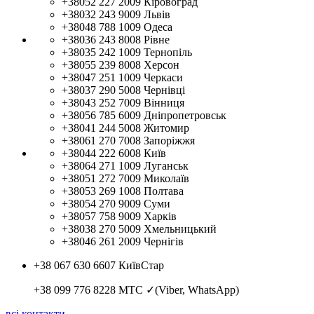
+38052 227 2009
Кіровоград
+38032 243 9009
Львів
+38048 788 1009
Одеса
+38036 243 8008
Рівне
+38035 242 1009
Тернопіль
+38055 239 8008
Херсон
+38047 251 1009
Черкаси
+38037 290 5008
Чернівці
+38043 252 7009
Вінниця
+38056 785 6009
Дніпропетровськ
+38041 244 5008
Житомир
+38061 270 7008
Запоріжжя
+38044 222 6008
Київ
+38064 271 1009
Луганськ
+38051 272 7009
Миколаїв
+38053 269 1008
Полтава
+38054 270 9009
Суми
+38057 758 9009
Харків
+38038 270 5009
Хмельницький
+38046 261 2009
Чернігів
+38 067 630 6607
КиївСтар
+38 099 776 8228
МТС ✓(Viber, WhatsApp)
всі контакти