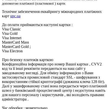
допомогою платіжної (пластикової ) карти.
Технічне забезпечення еквайрингу міжнародних платіжних
карт
upc.ua
До оплати приймаються наступні картки :
Visa Classic
Visa Gold
Visa Internet
MasterCard Mass
MasterCard Gold ;
Visa Electron
Про безпеку платежів карткою
Конфіденційна інформація про номер Вашої картки , CVV2
код та її інші реквізити передаються на наш сайт у
закодованому вигляді. Для обміну інформацією з Вами
застосовується промисловий стандарт SSL - шифрування з
використанням стійкої криптографії (довжина ключа 128 біт).
Далі у зашифрованому стані вона передається через платіжний
шлюз у банківський процесінговий центр і недоступна навіть
для нашого персоналу і користувачів , які володіють правами
адміністратора .
Час обробки : моментально