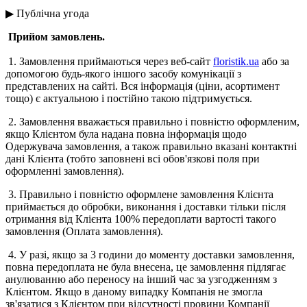
▶ Публічна угода
Прийом замовлень.
1. Замовлення приймаються через веб-сайт
floristik.ua
або за
допомогою будь-якого іншого засобу комунікації з
представлених на сайті. Вся інформація (ціни, асортимент
тощо) є актуальною і постійно такою підтримується.
2. Замовлення вважається правильно і повністю оформленим,
якщо Клієнтом була надана повна інформація щодо
Одержувача замовлення, а також правильно вказані контактні
дані Клієнта (тобто заповнені всі обов'язкові поля при
оформленні замовлення).
3. Правильно і повністю оформлене замовлення Клієнта
приймається до обробки, виконання і доставки тільки після
отримання від Клієнта 100% передоплати вартості такого
замовлення (Оплата замовлення).
4. У разі, якщо за 3 години до моменту доставки замовлення,
повна передоплата не була внесена, це замовлення підлягає
анулюванню або переносу на інший час за узгодженням з
Клієнтом. Якщо в даному випадку Компанія не змогла
зв'язатися з Клієнтом при відсутності провини Компанії