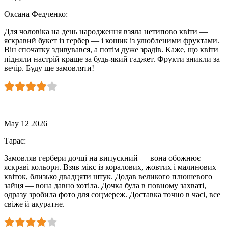
Оксана Федченко
:
Для чоловіка на день народження взяла нетипово квіти —
яскравий букет із гербер — і кошик із улюбленими фруктами.
Він спочатку здивувався, а потім дуже зрадів. Каже, що квіти
підняли настрій краще за будь-який гаджет. Фрукти зникли за
вечір. Буду ще замовляти!
May 12 2026
Тарас
:
Замовляв гербери дочці на випускний — вона обожнює
яскраві кольори. Взяв мікс із коралових, жовтих і малинових
квіток, близько двадцяти штук. Додав великого плюшевого
зайця — вона давно хотіла. Дочка була в повному захваті,
одразу зробила фото для соцмереж. Доставка точно в часі, все
свіже й акуратне.