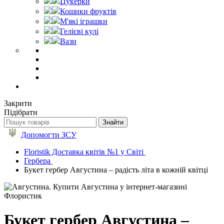
Цукерки
Кошики фруктів
М'які іграшки
Гелієві кулі
Вази
Закрити
Підібрати
Допомогти ЗСУ
Floristik Доставка квітів №1 у Світі
Гербера
Букет гербер Августина – радість літа в кожній квітці
Букет гербер Августина –