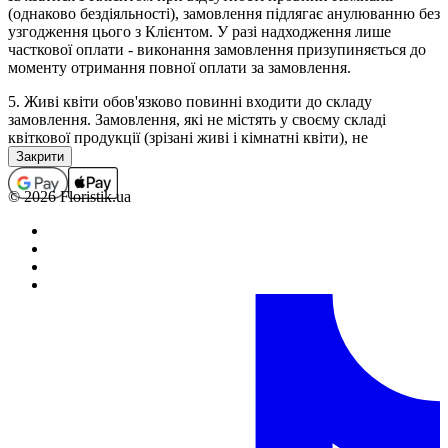
(однаково бездіяльності), замовлення підлягає анулюванню без
узгодження цього з Клієнтом. У разі надходження лише
часткової оплати - виконання замовлення призупиняється до
моменту отримання повної оплати за замовлення.
5. Живі квіти обов'язково повинні входити до складу
замовлення. Замовлення, які не містять у своєму складі
квіткової продукції (зрізані живі і кімнатні квіти), не
приймаються, а помилково прийняті підлягають анулюванню
(з поверненням коштів, якщо замовлення було оплачено). В
окремих випадках виконання замовлень, які не містять у
© 2026 Floristik.ua
своєму складі квіткової продукції, можливо тільки за
попереднім погодженням з менеджером.
6. Повністю оформленим і прийнятим до виконання,
вважається замовлення зі статусом "Сплачено".
Обробка замовлень.
1. Кожному замовленню присвоюється певний статус, який
свідчить про те на якій стадії оформлення або виконання
знаходиться замовлення в даний момент часу.