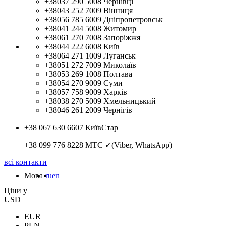
+38037 290 5008
Чернівці
+38043 252 7009
Вінниця
+38056 785 6009
Дніпропетровськ
+38041 244 5008
Житомир
+38061 270 7008
Запоріжжя
+38044 222 6008
Київ
+38064 271 1009
Луганськ
+38051 272 7009
Миколаїв
+38053 269 1008
Полтава
+38054 270 9009
Суми
+38057 758 9009
Харків
+38038 270 5009
Хмельницький
+38046 261 2009
Чернігів
+38 067 630 6607
КиївСтар
+38 099 776 8228
МТС ✓(Viber, WhatsApp)
всі контакти
Мова
ru
en
Цiни у
USD
EUR
PLN