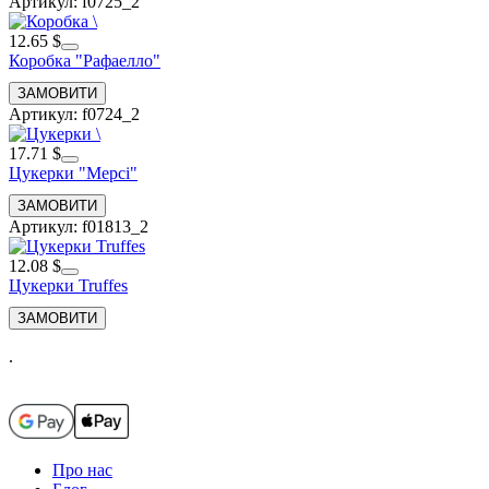
Артикул: f0725_2
12.65 $
Коробка "Рафаелло"
Артикул: f0724_2
17.71 $
Цукерки "Мерсі"
Артикул: f01813_2
12.08 $
Цукерки Truffes
.
Про нас