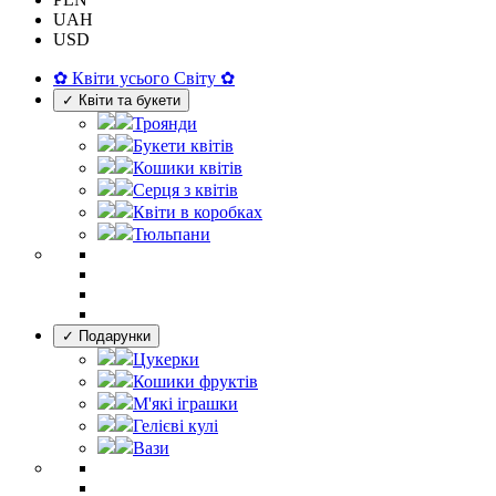
UAH
USD
✿ Квіти усього Світу ✿
✓ Квіти та букети
Троянди
Букети квітів
Кошики квітів
Серця з квітів
Квіти в коробках
Тюльпани
✓ Подарунки
Цукерки
Кошики фруктів
М'які іграшки
Гелієві кулі
Вази