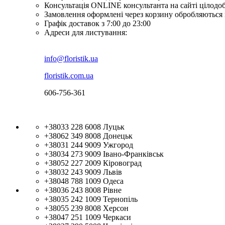
Консультація ONLINE консультанта на сайті цілодо
Замовлення оформлені через корзину обробляються 
Графік доставок з 7:00 до 23:00
Адреси для листування:
info@floristik.ua
floristik.com.ua
606-756-361
+38033 228 6008
Луцьк
+38062 349 8008
Донецьк
+38031 244 9009
Ужгород
+38034 273 9009
Івано-Франківськ
+38052 227 2009
Кіровоград
+38032 243 9009
Львів
+38048 788 1009
Одеса
+38036 243 8008
Рівне
+38035 242 1009
Тернопіль
+38055 239 8008
Херсон
+38047 251 1009
Черкаси