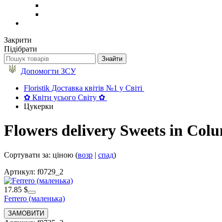
Закрити
Підібрати
Допомогти ЗСУ
Floristik Доставка квітів №1 у Світі
✿ Квіти усього Світу ✿
Цукерки
Flowers delivery Sweets in Col
Сортувати за: ціною (
возр
|
спад
)
Артикул: f0729_2
17.85 $
Ferrero (маленька)