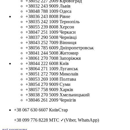
+38052 227 2009
Кіровоград
+38032 243 9009
Львів
+38048 788 1009
Одеса
+38036 243 8008
Рівне
+38035 242 1009
Тернопіль
+38055 239 8008
Херсон
+38047 251 1009
Черкаси
+38037 290 5008
Чернівці
+38043 252 7009
Вінниця
+38056 785 6009
Дніпропетровськ
+38041 244 5008
Житомир
+38061 270 7008
Запоріжжя
+38044 222 6008
Київ
+38064 271 1009
Луганськ
+38051 272 7009
Миколаїв
+38053 269 1008
Полтава
+38054 270 9009
Суми
+38057 758 9009
Харків
+38038 270 5009
Хмельницький
+38046 261 2009
Чернігів
+38 067 630 6607
КиївСтар
+38 099 776 8228
МТС ✓(Viber, WhatsApp)
всі контакти