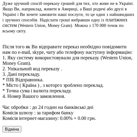
Дуже зручний спосіб переказу грошей для тих, хто живе не в Україні.
Якщо Ви, наприклад, живете в Америці, а Ваші родичі або друзі в
Україні і Ви хочете замовити наші послуги, то це один з найшвидших
платіжних
і зручних способів. Надіслати гроші вибравши одну із
систем
(Western Union, Money Gram). Можна з 170 000 точок по
всьому світу.
Після того як Ви відправите переказ необхідно повідомити
нам по e-mail, skype, чату або телефону наступну інформацію:
1. Яку систему використовували для переказу.
(Western Union,
Money Gram).
2. Унікальний код переказу .
3. Дані перекладу.
* ПІБ Відправника.
* Місто ( Країна ) , з которго зроблено переклад.
* Точна сума і валюта перекладу.
4. Номер Вашого замовлення.
Час обробки : до 24 годин на банківські дні
Комісія шлюзу : за тарифом банку
Комісія інтернет-магазину: 0.00% + 0.00 грн.