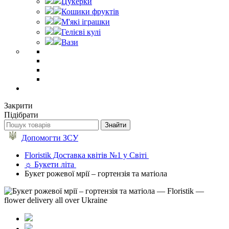
Цукерки
Кошики фруктів
М'які іграшки
Гелієві кулі
Вази
Закрити
Підібрати
Допомогти ЗСУ
Floristik Доставка квітів №1 у Світі
☼ Букети літа
Букет рожевої мрії – гортензія та матіола