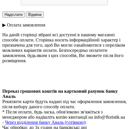
▶ Оплата замовлення
На даній сторінці зібрані всі доступні в нашому магазині
способи оплати. Сторінка носить інформаційний характер і
призначена для того, щоб Ви могли ознайомитися з переліком
можливих варіантів оплати. Безпосередньо оплатити
замовлення, будь-яким з цих способів, Ви зможете після його
розміщення.
Переказ грошових коштів на картковий рахунок банку
Аваль
Реквізити карти будуть надані під час оформлення замовлення,
після вибору даного способу оплати.
* Після оплати, будь ласка, обов'язково зв'яжіться з
менеджером або надішліть копію квитанції на
info@floristik.ua
-
Через відділення банку Аваль (готівкою)
;
Час обробки:
до 3х годин на банківські дні