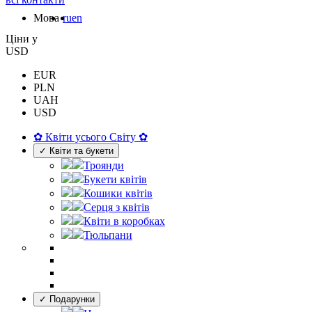
Мова
ru
en
Цiни у
USD
EUR
PLN
UAH
USD
✿ Квіти усього Світу ✿
✓ Квіти та букети
Троянди
Букети квітів
Кошики квітів
Серця з квітів
Квіти в коробках
Тюльпани
✓ Подарунки