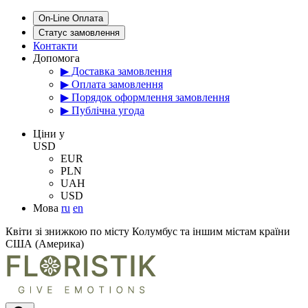
On-Line Оплата
Статус замовлення
Контакти
Допомога
▶ Доставка замовлення
▶ Оплата замовлення
▶ Порядок оформлення замовлення
▶ Публічна угода
Цiни у
USD
EUR
PLN
UAH
USD
Мова
ru
en
Квіти зі знижкою по місту Колумбус та іншим містам країни
США (Америка)