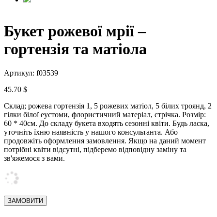
Букет рожевої мрії –
гортензія та матіола
Артикул: f03539
45.70 $
Склад;
рожева гортензія 1, 5 рожевих матіол, 5 білих троянд, 2
гілки білої еустоми, флористичний матеріал, стрічка.
Розмір:
60 * 40см.
До складу букета входять сезонні квіти.
Будь ласка,
уточніть їхню наявність у нашого консультанта.
Або
продовжіть оформлення замовлення.
Якщо на даний момент
потрібні квіти
відсутні, підберемо відповідну заміну та
зв'яжемося з вами.