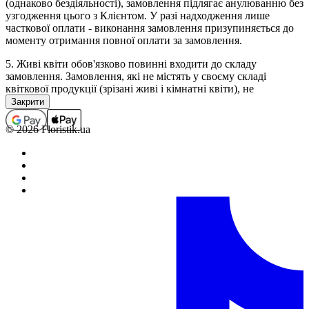
(однаково бездіяльності), замовлення підлягає анулюванню без
узгодження цього з Клієнтом. У разі надходження лише
часткової оплати - виконання замовлення призупиняється до
моменту отримання повної оплати за замовлення.
5. Живі квіти обов'язково повинні входити до складу
замовлення. Замовлення, які не містять у своєму складі
квіткової продукції (зрізані живі і кімнатні квіти), не
приймаються, а помилково прийняті підлягають анулюванню
(з поверненням коштів, якщо замовлення було оплачено). В
окремих випадках виконання замовлень, які не містять у
© 2026 Floristik.ua
своєму складі квіткової продукції, можливо тільки за
попереднім погодженням з менеджером.
6. Повністю оформленим і прийнятим до виконання,
вважається замовлення зі статусом "Сплачено".
Обробка замовлень.
1. Кожному замовленню присвоюється певний статус, який
свідчить про те на якій стадії оформлення або виконання
знаходиться замовлення в даний момент часу.