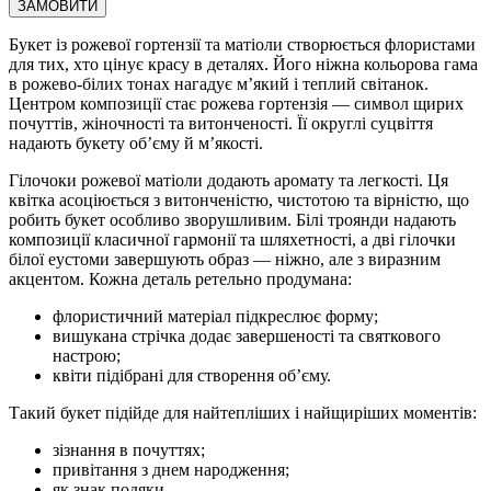
Букет із рожевої гортензії та матіоли створюється флористами
для тих, хто цінує красу в деталях. Його ніжна кольорова гама
в рожево-білих тонах нагадує м’який і теплий світанок.
Центром композиції стає рожева гортензія — символ щирих
почуттів, жіночності та витонченості. Її округлі суцвіття
надають букету об’єму й м’якості.
Гілочоки рожевої матіоли додають аромату та легкості. Ця
квітка асоціюється з витонченістю, чистотою та вірністю, що
робить букет особливо зворушливим. Білі троянди надають
композиції класичної гармонії та шляхетності, а дві гілочки
білої еустоми завершують образ — ніжно, але з виразним
акцентом. Кожна деталь ретельно продумана:
флористичний матеріал підкреслює форму;
вишукана стрічка додає завершеності та святкового
настрою;
квіти підібрані для створення об’єму.
Такий букет підійде для найтепліших і найщиріших моментів:
зізнання в почуттях;
привітання з днем народження;
як знак подяки.