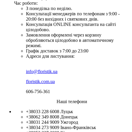
Час роботи:
З понеділка по неділю.
Консультації менеджерів по телефонам з 9:00 -
20:00 без вихідних і святкових днів.
Консультація ONLINE консультанта на сайті
цілодобово.
Замовлення оформлені через корзину
обробляються цілодобово в автоматичному
режимі.
Графік доставок з 7:00 до 23:00
Адреси для листування:
info@floristik.ua
floristik.com.ua
606-756-361
Наші телефони
+38033 228 6008
Луцьк
+38062 349 8008
Донецьк
+38031 244 9009
Ужгород
+38034 273 9009
Івано-Франківськ