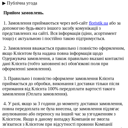
▶ Публічна угода
Прийом замовлень.
1. Замовлення приймаються через веб-сайт
floristik.ua
або за
допомогою будь-якого іншого засобу комунікації з
представлених на сайті. Вся інформація (ціни, асортимент
тощо) є актуальною і постійно такою підтримується.
2. Замовлення вважається правильно і повністю оформленим,
якщо Клієнтом була надана повна інформація щодо
Одержувача замовлення, а також правильно вказані контактні
дані Клієнта (тобто заповнені всі обов'язкові поля при
оформленні замовлення).
3. Правильно і повністю оформлене замовлення Клієнта
приймається до обробки, виконання і доставки тільки після
отримання від Клієнта 100% передоплати вартості такого
замовлення (Оплата замовлення).
4. У разі, якщо за 3 години до моменту доставки замовлення,
повна передоплата не була внесена, це замовлення підлягає
анулюванню або переносу на інший час за узгодженням з
Клієнтом. Якщо в даному випадку Компанія не змогла
зв'язатися з Клієнтом при відсутності провини Компанії