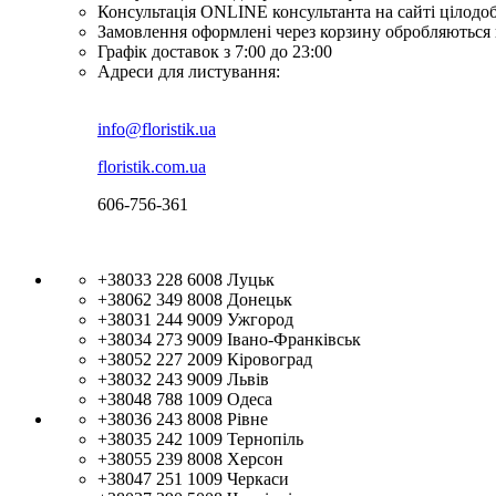
Консультація ONLINE консультанта на сайті цілодо
Замовлення оформлені через корзину обробляються 
Графік доставок з 7:00 до 23:00
Адреси для листування:
info@floristik.ua
floristik.com.ua
606-756-361
+38033 228 6008
Луцьк
+38062 349 8008
Донецьк
+38031 244 9009
Ужгород
+38034 273 9009
Івано-Франківськ
+38052 227 2009
Кіровоград
+38032 243 9009
Львів
+38048 788 1009
Одеса
+38036 243 8008
Рівне
+38035 242 1009
Тернопіль
+38055 239 8008
Херсон
+38047 251 1009
Черкаси