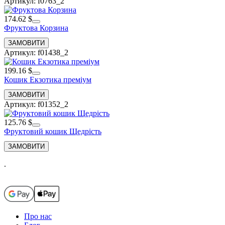
Артикул: f0763_2
174.62 $
Фруктова Корзина
Артикул: f01438_2
199.16 $
Кошик Екзотика преміум
Артикул: f01352_2
125.76 $
Фруктовий кошик Щедрість
.
Про нас