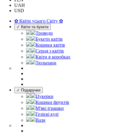
UAH
USD
✿ Квіти усього Світу ✿
✓ Квіти та букети
Троянди
Букети квітів
Кошики квітів
Серця з квітів
Квіти в коробках
Тюльпани
✓ Подарунки
Цукерки
Кошики фруктів
М'які іграшки
Гелієві кулі
Вази