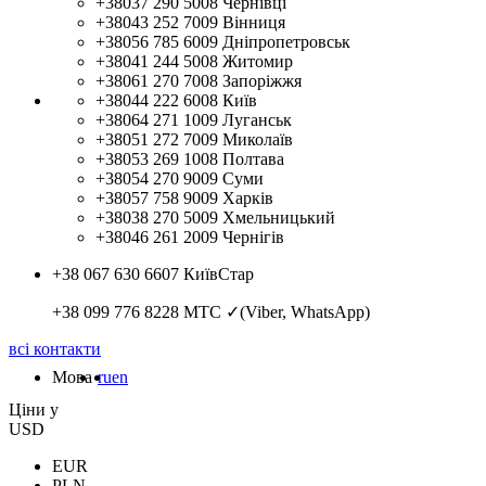
+38037 290 5008
Чернівці
+38043 252 7009
Вінниця
+38056 785 6009
Дніпропетровськ
+38041 244 5008
Житомир
+38061 270 7008
Запоріжжя
+38044 222 6008
Київ
+38064 271 1009
Луганськ
+38051 272 7009
Миколаїв
+38053 269 1008
Полтава
+38054 270 9009
Суми
+38057 758 9009
Харків
+38038 270 5009
Хмельницький
+38046 261 2009
Чернігів
+38 067 630 6607
КиївСтар
+38 099 776 8228
МТС ✓(Viber, WhatsApp)
всі контакти
Мова
ru
en
Цiни у
USD
EUR
PLN