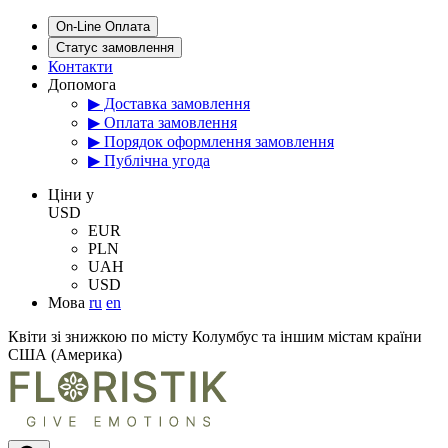
On-Line Оплата
Статус замовлення
Контакти
Допомога
▶ Доставка замовлення
▶ Оплата замовлення
▶ Порядок оформлення замовлення
▶ Публічна угода
Цiни у
USD
EUR
PLN
UAH
USD
Мова
ru
en
Квіти зі знижкою по місту Колумбус та іншим містам країни
США (Америка)