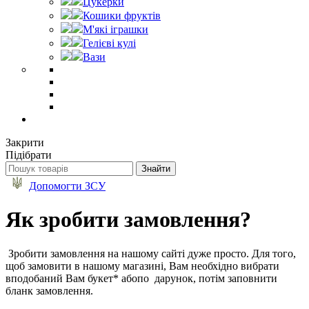
Цукерки
Кошики фруктів
М'які іграшки
Гелієві кулі
Вази
Закрити
Підібрати
Допомогти ЗСУ
Як зробити замовлення?
Зробити замовлення на нашому сайті дуже просто. Для того,
щоб замовити в нашому магазині,
В
ам необхідно вибрати
вподобаний Вам букет* або
по
дарунок, потім заповнити
бланк замовлення.