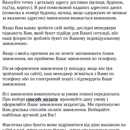
Вказуйте точну і детальну адресу доставки (вулиця, будинок,
під'їзд, корпус
).
В разі помилковий наданих адресних даних
(помилка в номері будинку, вулиці, якщо одержувач не
мешка
є
за вказаною адресою) замовлення вважається виконаним.
Якщо Вам важко зробити свій вибір, дослідні менеджери
підкажуть Вам, який букет підійде для Вашої ситуації, або
наші флористи зроблять букет по Вашому індивідуальному
замовленню.
Якщо з якоїсь причини ви не хочете заповнювати бланк
замовлення, ми приймемо
В
аше замовлення по телефону.
Після оформлення замовлення (у випадку, якщо він був
зроблений на сайті), наш менеджер зв'яжіться з Вами по
телефону або по електронній пошті і підтвердить
В
аше
замовлення.
Всі замовлення виконуються за умови повної передоплати.
При виборі
способу оплати
враховуйте дану умову і
оформляйте Ваше замовлення заздалегідь. Ми пропонуємо
В
ам декілька способів оплати замовлення. Вибирайте
найбільш зручний для
В
ас!
Фактична ціна букета може відрізнятися від ціни вказаною на
сайті в разі
зміни складу букета,
зміни цін постачальників,