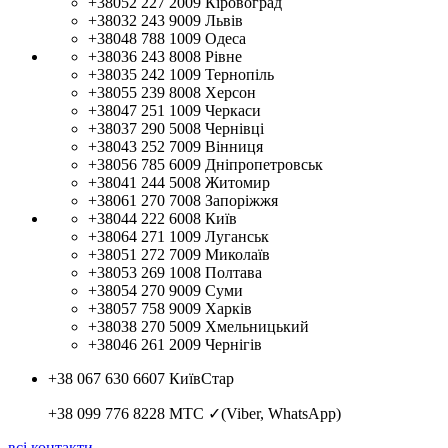
+38052 227 2009
Кіровоград
+38032 243 9009
Львів
+38048 788 1009
Одеса
+38036 243 8008
Рівне
+38035 242 1009
Тернопіль
+38055 239 8008
Херсон
+38047 251 1009
Черкаси
+38037 290 5008
Чернівці
+38043 252 7009
Вінниця
+38056 785 6009
Дніпропетровськ
+38041 244 5008
Житомир
+38061 270 7008
Запоріжжя
+38044 222 6008
Київ
+38064 271 1009
Луганськ
+38051 272 7009
Миколаїв
+38053 269 1008
Полтава
+38054 270 9009
Суми
+38057 758 9009
Харків
+38038 270 5009
Хмельницький
+38046 261 2009
Чернігів
+38 067 630 6607
КиївСтар
+38 099 776 8228
МТС ✓(Viber, WhatsApp)
всі контакти