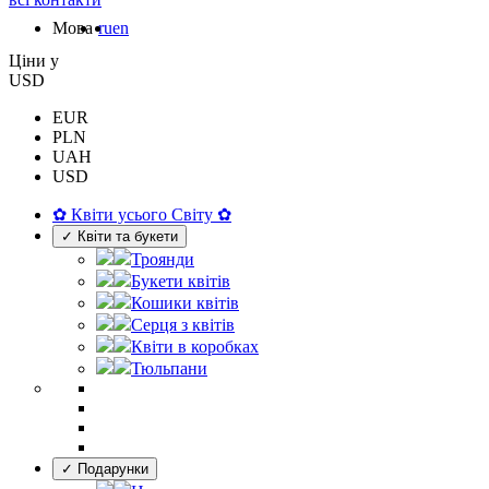
Мова
ru
en
Цiни у
USD
EUR
PLN
UAH
USD
✿ Квіти усього Світу ✿
✓ Квіти та букети
Троянди
Букети квітів
Кошики квітів
Серця з квітів
Квіти в коробках
Тюльпани
✓ Подарунки