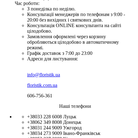
Час роботи:
З понеділка по неділю.
Консультації менеджерів по телефонам з 9:00 -
20:00 без вихідних і святкових днів.
Консультація ONLINE консультанта на сайті
цілодобово.
Замовлення оформлені через корзину
обробляються цілодобово в автоматичному
режимі.
Графік доставок з 7:00 до 23:00
Адреси для листування:
info@floristik.ua
floristik.com.ua
606-756-361
Наші телефони
+38033 228 6008
Луцьк
+38062 349 8008
Донецьк
+38031 244 9009
Ужгород
+38034 273 9009
Івано-Франківськ