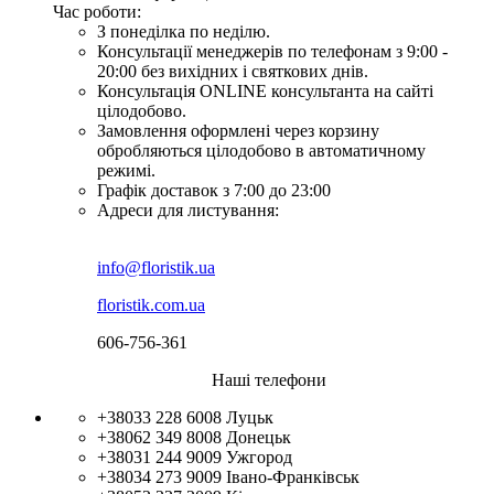
Час роботи:
З понеділка по неділю.
Консультації менеджерів по телефонам з 9:00 -
20:00 без вихідних і святкових днів.
Консультація ONLINE консультанта на сайті
цілодобово.
Замовлення оформлені через корзину
обробляються цілодобово в автоматичному
режимі.
Графік доставок з 7:00 до 23:00
Адреси для листування:
info@floristik.ua
floristik.com.ua
606-756-361
Наші телефони
+38033 228 6008
Луцьк
+38062 349 8008
Донецьк
+38031 244 9009
Ужгород
+38034 273 9009
Івано-Франківськ