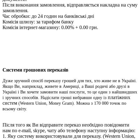
Після виконання замовлення, відправляється накладна на суму
замовлення.
Час обробки: до 24 годин на банківські дні
Комісія шлюзу: за тарифом банку
Комісія інтернет-магазину: 0.00% + 0.00 грн.
Системи грошових переказів
Дуже зручний спосіб переказу грошей для тих, хто живе не в Україні.
Якщо Ви, наприклад, живете в Америці, а Ваші родичі або друзі в
Україні і Ви хочете замовити наші послуги, то це один з найшвидших
платіжних
і зручних способів. Надіслати гроші вибравши одну із
систем
(Western Union, Money Gram). Можна з 170 000 точок по
всьому світу.
Після того як Ви відправите переказ необхідно повідомити
нам по e-mail, skype, чату або телефону наступну інформацію:
1. Яку систему використовували для переказу.
(Western Union,