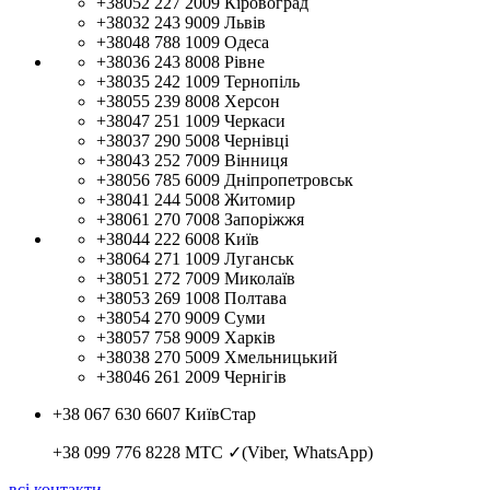
+38052 227 2009
Кіровоград
+38032 243 9009
Львів
+38048 788 1009
Одеса
+38036 243 8008
Рівне
+38035 242 1009
Тернопіль
+38055 239 8008
Херсон
+38047 251 1009
Черкаси
+38037 290 5008
Чернівці
+38043 252 7009
Вінниця
+38056 785 6009
Дніпропетровськ
+38041 244 5008
Житомир
+38061 270 7008
Запоріжжя
+38044 222 6008
Київ
+38064 271 1009
Луганськ
+38051 272 7009
Миколаїв
+38053 269 1008
Полтава
+38054 270 9009
Суми
+38057 758 9009
Харків
+38038 270 5009
Хмельницький
+38046 261 2009
Чернігів
+38 067 630 6607
КиївСтар
+38 099 776 8228
МТС ✓(Viber, WhatsApp)
всі контакти