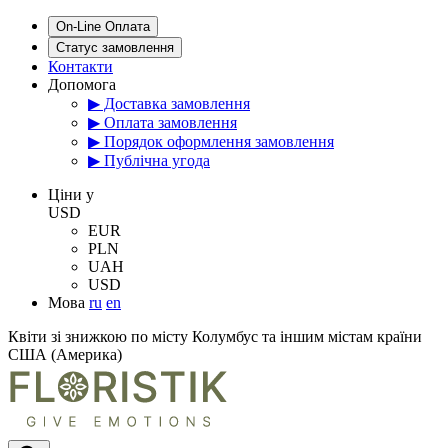
On-Line Оплата
Статус замовлення
Контакти
Допомога
▶ Доставка замовлення
▶ Оплата замовлення
▶ Порядок оформлення замовлення
▶ Публічна угода
Цiни у
USD
EUR
PLN
UAH
USD
Мова
ru
en
Квіти зі знижкою по місту Колумбус та іншим містам країни
США (Америка)