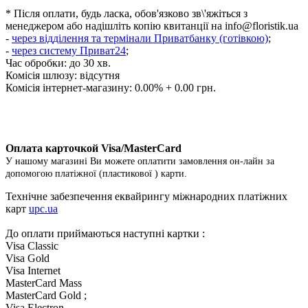
* Після оплати, будь ласка, обов'язково зв\'яжіться з
менеджером або надішліть копію квитанції на
info@floristik.ua
-
через відділення та термінали Приватбанку (готівкою)
;
-
через систему Приват24
;
Час обробки: до 30 хв.
Комісія шлюзу: відсутня
Комісія інтернет-магазину: 0.00% + 0.00 грн.
Оплата карточкой Visa/MasterCard
У нашому магазині Ви можете оплатити замовлення он-лайн за
допомогою платіжної (пластикової ) карти.
Технічне забезпечення еквайрингу міжнародних платіжних
карт
upc.ua
До оплати приймаються наступні картки :
Visa Classic
Visa Gold
Visa Internet
MasterCard Mass
MasterCard Gold ;
Visa Electron