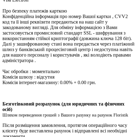
Про безпеку платежів карткою
Конфіденційна інформація про номер Вашої картки , CVV2
код та її інші реквізити передаються на наш сайт у
закодованому вигляді. Для обміну інформацією з Вами
застосовується промисловий стандарт SSL - шифрування з
використанням стійкої криптографії (довжина ключа 128 біт).
Далі у зашифрованому стані вона передається через платіжний
шлюз у банківський процесінговий центр і недоступна навіть
для нашого персоналу і користувачів , які володіють правами
адміністратора .
Час обробки : моментально
Комісія шлюзу : відсутня
Комісія інтернет-магазину: 0.00% + 0.00 грн.
Безготівковий розрахунок (для юридичних та фізичних
осіб)
Шляхом переведення грошей з Вашого рахунку на рахунок Floristik
Після розміщення замовлення, протягом операційного часу
клієнту буде виставлена ​​рахунок і відправлені всі необхідні
документи.