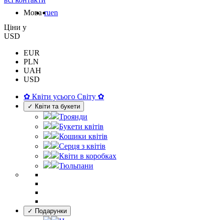
Мова
ru
en
Цiни у
USD
EUR
PLN
UAH
USD
✿ Квіти усього Світу ✿
✓ Квіти та букети
Троянди
Букети квітів
Кошики квітів
Серця з квітів
Квіти в коробках
Тюльпани
✓ Подарунки