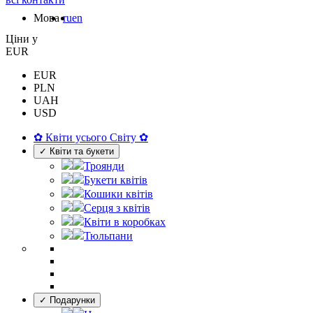
Мова
ru
en
Цiни у
EUR
EUR
PLN
UAH
USD
✿ Квіти усього Світу ✿
✓ Квіти та букети
Троянди
Букети квітів
Кошики квітів
Серця з квітів
Квіти в коробках
Тюльпани
✓ Подарунки