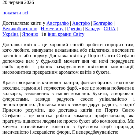
20 червня 2026
показати всі
Доставляємо квіти
у
Австралію
|
Австрію
|
Болгарію
|
Великобританію
|
Німеччину
|
Грецію
|
Канаду
|
США
|
Україна
|
Японію
|
і в
інші країни Світу
Доставка квітів - це хороший спосіб зробити сюрприз тим,
кого любите, здивувати начальника або підлеглих, висловити
вдячність або подяку. Доставка квітів у Порто Санто Стефано
допоможе вам у будь-який момент дня чи ночі порадувати
своїх друзів і рідних зачаруванням квіткової композиції,
насолодитися прекрасним ароматом квітів з букета.
Краса і яскравість квіткової палітри, фонтан бризок і відтінків
веселки, гармонія і торжество фарб, - все це можна побачити в
кольорах, замовлених в нашій компанії. Букети, створювані
флористами, завжди радують своєю унікальністю і
неповторністю. Доставка квітів завжди дарує радість, згодні?
Приємно розуміти, що доставка квітів по Порто Санто
Стефано - це копітка робота команди професіоналів, які
прагнуть піднести людям не просто букет або композицію. Ми
хочемо познайомити клієнтів з буйством фарб природи,
насиченістю і яскравістю флори, її непередбачуваністю.