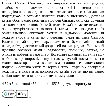
Порто Санто Стефано, які подобаються вашим рідним,
знайомим чи друзям. Доставка квітів точно стане
несподіванкою для дівчини, яка чекає коханого з банальним
подарунком, а отримає шикарні квіти з листівкою. Доставка
квітів обов'язково зворушить до сліз батьків, які дуже скучили
за своїм дітям і давно їх не бачили. Нехай у вас не виходить
часто зустрічатися з мамою і татом, але порадувати їх
оригінальними букетами можна в будь-який момент! Ви
можете вибрати квіти до 8 березня, букет на день Святого
Валентина або прямо зараз замовити букет квітів, який
швидко буде доставлений до дверей ваших рідних. Уявіть собі
щасливе обличчя мами і задоволену посмішку батька, не
очікував побачити таке диво! Дозвольте коханим відчути вашу
любов, вашу щирості, вашу теплоту, пускай доставка квітів
стане найяскравішим враженням, найбільше запам'ятався
подією! Доставка квітів у Порто Санто Стефано - прекрасна
можливість сказати за допомогою квітів все те, що ви давно
хотіли вимовити вголос, але не наважувалися!
4.52
з 5 на основi 453 оцiнок. 15535 відгуків користувачiв.
© 2026 Floristik.ua