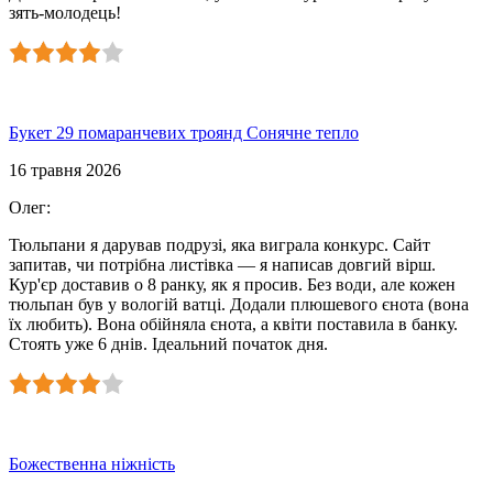
зять-молодець!
Букет 29 помаранчевих троянд Сонячне тепло
16 травня 2026
Олег
:
Тюльпани я дарував подрузі, яка виграла конкурс. Сайт
запитав, чи потрібна листівка — я написав довгий вірш.
Кур'єр доставив о 8 ранку, як я просив. Без води, але кожен
тюльпан був у вологій ватці. Додали плюшевого єнота (вона
їх любить). Вона обійняла єнота, а квіти поставила в банку.
Стоять уже 6 днів. Ідеальний початок дня.
Божественна ніжність