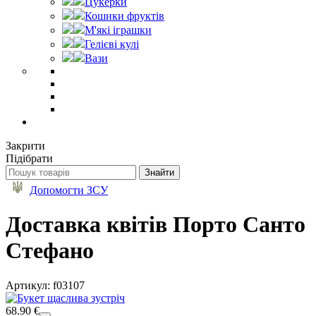
Цукерки
Кошики фруктів
М'які іграшки
Гелієві кулі
Вази
Закрити
Підібрати
Допомогти ЗСУ
Доставка квітів Порто Санто
Стефано
Артикул: f03107
68.90 €