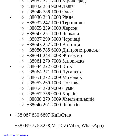
+38052 227 2009
Кіровоград
+38032 243 9009
Львів
+38048 788 1009
Одеса
+38036 243 8008
Рівне
+38035 242 1009
Тернопіль
+38055 239 8008
Херсон
+38047 251 1009
Черкаси
+38037 290 5008
Чернівці
+38043 252 7009
Вінниця
+38056 785 6009
Дніпропетровськ
+38041 244 5008
Житомир
+38061 270 7008
Запоріжжя
+38044 222 6008
Київ
+38064 271 1009
Луганськ
+38051 272 7009
Миколаїв
+38053 269 1008
Полтава
+38054 270 9009
Суми
+38057 758 9009
Харків
+38038 270 5009
Хмельницький
+38046 261 2009
Чернігів
+38 067 630 6607
КиївСтар
+38 099 776 8228
МТС ✓(Viber, WhatsApp)
всі контакти