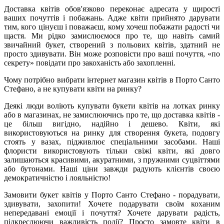
Доставка квітів обов'язково переконає адресата у щирості
ваших почуттів і побажань. Адже квіти прийнято дарувати
тим, кого цінуєш і поважаєш, кому хочеш побажати радості чи
щастя. Ми рідко замислюємося про те, що навіть самий
звичайний букет, створений з польових квітів, здатний не
просто здивувати. Він може розповісти про ваші почуття, «по
секрету» повідати про закоханість або захопленні.
Чому потрібно вибрати інтернет магазин квітів в Порто Санто
Стефано, а не купувати квіти на ринку?
Деякі люди воліють купувати букети квітів на лотках ринку
або в магазинах, не замислюючись про те, що доставка квітів -
це більш вигідно, надійно і дешево. Квіти, які
використовуються на ринку для створення букета, подовгу
стоять у вазах, підживлює спеціальними засобами. Наші
флористи використовують тільки свіжі квіти, які довго
залишаються красивими, акуратними, з пружними суцвіттями
або бутонами. Наші ціни завжди радують клієнтів своєю
демократичністю і лояльністю!
Замовити букет квітів у Порто Санто Стефано - порадувати,
здивувати, захопити! Хочете подарувати своїм коханим
непередавані емоції і почуття? Хочете дарувати радість,
підкреслюючи важливість події? Просто замовте квіти в