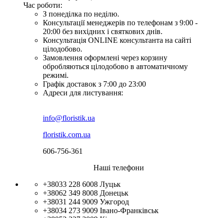
Час роботи:
З понеділка по неділю.
Консультації менеджерів по телефонам з 9:00 -
20:00 без вихідних і святкових днів.
Консультація ONLINE консультанта на сайті
цілодобово.
Замовлення оформлені через корзину
обробляються цілодобово в автоматичному
режимі.
Графік доставок з 7:00 до 23:00
Адреси для листування:
info@floristik.ua
floristik.com.ua
606-756-361
Наші телефони
+38033 228 6008
Луцьк
+38062 349 8008
Донецьк
+38031 244 9009
Ужгород
+38034 273 9009
Івано-Франківськ