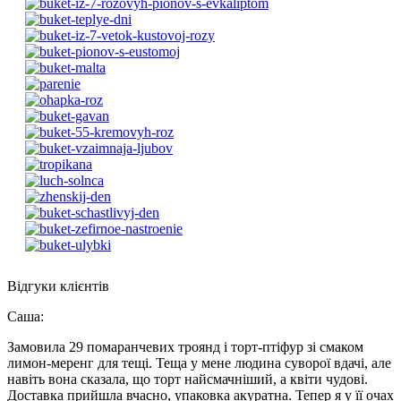
Відгуки клієнтів
Саша
:
Замовила 29 помаранчевих троянд і торт-птіфур зі смаком
лимон-меренг для тещі. Теща у мене людина суворої вдачі, але
навіть вона сказала, що торт найсмачніший, а квіти чудові.
Доставка прийшла вчасно, упаковка акуратна. Тепер я у її очах