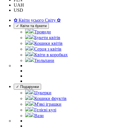
UAH
USD
✿ Квіти усього Світу ✿
✓ Квіти та букети
Троянди
Букети квітів
Кошики квітів
Серця з квітів
Квіти в коробках
Тюльпани
✓ Подарунки
Цукерки
Кошики фруктів
М'які іграшки
Гелієві кулі
Вази