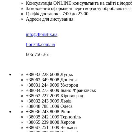
Консультація ONLINE консультанта на сайті цілодо
Замовлення оформлені через корзину обробляються 
Графік доставок з 7:00 до 23:00
Адреси для листування:
info@floristik.ua
floristik.com.ua
606-756-361
+38033 228 6008
Луцьк
+38062 349 8008
Донецьк
+38031 244 9009
Ужгород
+38034 273 9009
Івано-Франківськ
+38052 227 2009
Кіровоград
+38032 243 9009
Львів
+38048 788 1009
Одеса
+38036 243 8008
Рівне
+38035 242 1009
Тернопіль
+38055 239 8008
Херсон
+38047 251 1009
Черкаси