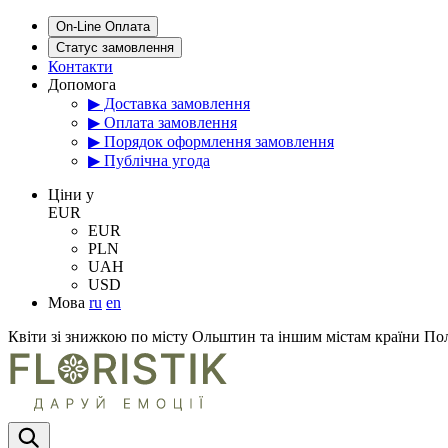
On-Line Оплата
Статус замовлення
Контакти
Допомога
▶ Доставка замовлення
▶ Оплата замовлення
▶ Порядок оформлення замовлення
▶ Публічна угода
Цiни у
EUR
EUR
PLN
UAH
USD
Мова
ru
en
Квіти зі знижкою по місту Ольштин та іншим містам країни П