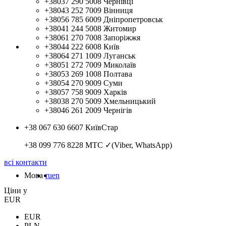
+38037 290 5008
Чернівці
+38043 252 7009
Вінниця
+38056 785 6009
Дніпропетровськ
+38041 244 5008
Житомир
+38061 270 7008
Запоріжжя
+38044 222 6008
Київ
+38064 271 1009
Луганськ
+38051 272 7009
Миколаїв
+38053 269 1008
Полтава
+38054 270 9009
Суми
+38057 758 9009
Харків
+38038 270 5009
Хмельницький
+38046 261 2009
Чернігів
+38 067 630 6607
КиївСтар
+38 099 776 8228
МТС ✓(Viber, WhatsApp)
всі контакти
Мова
ru
en
Цiни у
EUR
EUR
PLN