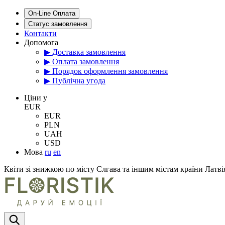
On-Line Оплата
Статус замовлення
Контакти
Допомога
▶ Доставка замовлення
▶ Оплата замовлення
▶ Порядок оформлення замовлення
▶ Публічна угода
Цiни у
EUR
EUR
PLN
UAH
USD
Мова
ru
en
Квіти зі знижкою по місту Єлгава та іншим містам країни Латві