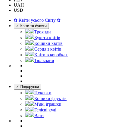
UAH
USD
✿ Квіти усього Світу ✿
✓ Квіти та букети
Троянди
Букети квітів
Кошики квітів
Серця з квітів
Квіти в коробках
Тюльпани
✓ Подарунки
Цукерки
Кошики фруктів
М'які іграшки
Гелієві кулі
Вази