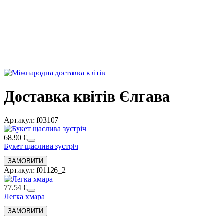
Доставка квітів Єлгава
Артикул: f03107
68.90 €
Букет щаслива зустріч
Артикул: f01126_2
77.54 €
Легка хмара