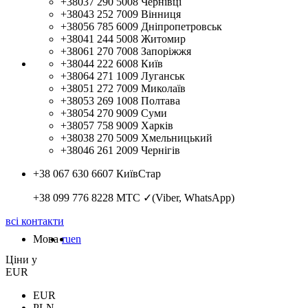
+38037 290 5008
Чернівці
+38043 252 7009
Вінниця
+38056 785 6009
Дніпропетровськ
+38041 244 5008
Житомир
+38061 270 7008
Запоріжжя
+38044 222 6008
Київ
+38064 271 1009
Луганськ
+38051 272 7009
Миколаїв
+38053 269 1008
Полтава
+38054 270 9009
Суми
+38057 758 9009
Харків
+38038 270 5009
Хмельницький
+38046 261 2009
Чернігів
+38 067 630 6607
КиївСтар
+38 099 776 8228
МТС ✓(Viber, WhatsApp)
всі контакти
Мова
ru
en
Цiни у
EUR
EUR
PLN