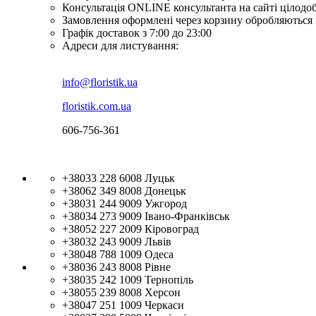
Консультація ONLINE консультанта на сайті цілодо
Замовлення оформлені через корзину обробляються 
Графік доставок з 7:00 до 23:00
Адреси для листування:
info@floristik.ua
floristik.com.ua
606-756-361
+38033 228 6008
Луцьк
+38062 349 8008
Донецьк
+38031 244 9009
Ужгород
+38034 273 9009
Івано-Франківськ
+38052 227 2009
Кіровоград
+38032 243 9009
Львів
+38048 788 1009
Одеса
+38036 243 8008
Рівне
+38035 242 1009
Тернопіль
+38055 239 8008
Херсон
+38047 251 1009
Черкаси