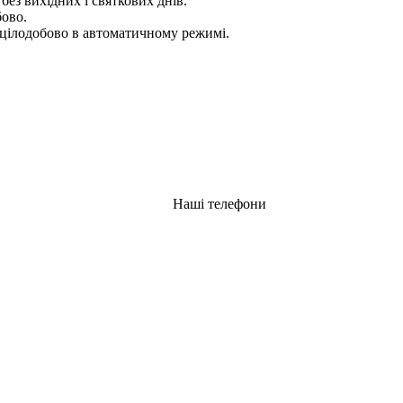
 без вихідних і святкових днів.
бово.
цілодобово в автоматичному режимі.
Наші телефони