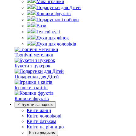
Мякі іграшки
Подарунки для Дітей
Кошики фруктів
Подарункові набори
Вази
Гелієві кулі
Духи для жінок
Духи для чоловіків
Тропічні метелики
Букети з цукерок
Подарунки для Дітей
Іграшки з квітів
Кошики фруктів
✓ Букети за подією
Квіти жінці
Квіти чоловікові
Квіти батькам
Квіти на річницю
Квіти родичам