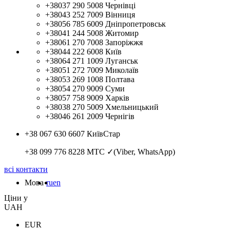
+38037 290 5008
Чернівці
+38043 252 7009
Вінниця
+38056 785 6009
Дніпропетровськ
+38041 244 5008
Житомир
+38061 270 7008
Запоріжжя
+38044 222 6008
Київ
+38064 271 1009
Луганськ
+38051 272 7009
Миколаїв
+38053 269 1008
Полтава
+38054 270 9009
Суми
+38057 758 9009
Харків
+38038 270 5009
Хмельницький
+38046 261 2009
Чернігів
+38 067 630 6607
КиївСтар
+38 099 776 8228
МТС ✓(Viber, WhatsApp)
всі контакти
Мова
ru
en
Цiни у
UAH
EUR