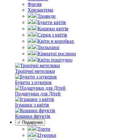
Фрезія
Хризантема
Троянди
Букети квітів
Кошики квітів
Серця з квітів
Квіти в коробках
Тюльпани
Кімнатні рослини
Квіти поштучно
Тропічні метелики
Букети з цукерок
Подарунки для Дітей
Іграшки з квітів
Кошики фруктів
✓ Подарунки
Торти
Цукерки