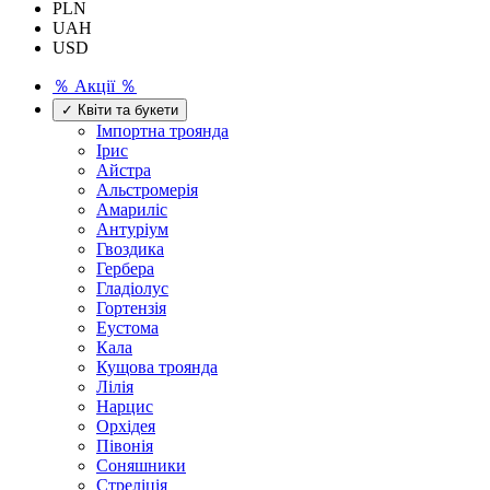
PLN
UAH
USD
％ Акції ％
✓ Квіти та букети
Імпортна троянда
Ірис
Айстра
Альстромерія
Амариліс
Антуріум
Гвоздика
Гербера
Гладіолус
Гортензія
Еустома
Кала
Кущова троянда
Лілія
Нарцис
Орхідея
Півонія
Соняшники
Стреліція