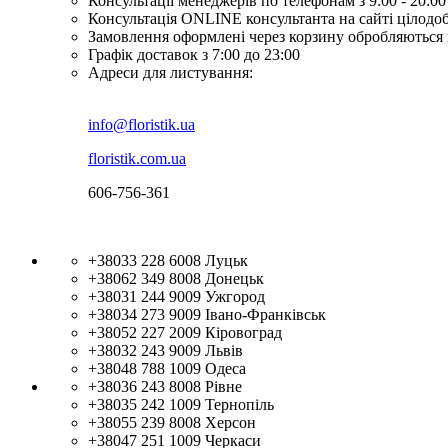
Консультації менеджерів по телефонам з 9:00 - 20:00
Консультація ONLINE консультанта на сайті цілодо
Замовлення оформлені через корзину обробляються 
Графік доставок з 7:00 до 23:00
Адреси для листування:
info@floristik.ua
floristik.com.ua
606-756-361
+38033 228 6008
Луцьк
+38062 349 8008
Донецьк
+38031 244 9009
Ужгород
+38034 273 9009
Івано-Франківськ
+38052 227 2009
Кіровоград
+38032 243 9009
Львів
+38048 788 1009
Одеса
+38036 243 8008
Рівне
+38035 242 1009
Тернопіль
+38055 239 8008
Херсон
+38047 251 1009
Черкаси