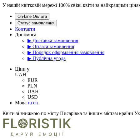
У нашій квітковій мережі 100% свіжі квіти за найкращими цін
On-Line Оплата
Статус замовлення
Контакти
Допомога
▶ Доставка замовлення
▶ Оплата замовлення
▶ Порядок оформлення замовлення
▶ Публічна угода
Цiни у
UAH
EUR
PLN
UAH
USD
Мова
ru
en
Квіти зі знижкою по місту Писарівка та іншим містам країни Ук