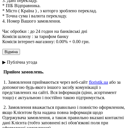
3. Дані перекладу.
* ПІБ Відправника.
* Місто ( Країна ) , з которго зроблено переклад.
* Точна сума і валюта перекладу.
4. Номер Вашого замовлення.
Час обробки : до 24 годин на банківські дні
Комісія шлюзу : за тарифом банку
Комісія інтернет-магазину: 0.00% + 0.00 грн.
▶ Публічна угода
Прийом замовлень.
1. Замовлення приймаються через веб-сайт
floristik.ua
або за
допомогою будь-якого іншого засобу комунікації з
представлених на сайті. Вся інформація (ціни, асортимент
тощо) є актуальною і постійно такою підтримується.
2. Замовлення вважається правильно і повністю оформленим,
якщо Клієнтом була надана повна інформація щодо
Одержувача замовлення, а також правильно вказані контактні
дані Клієнта (тобто заповнені всі обов'язкові поля при
оформленні замовлення).