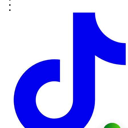
6. Повністю оформленим і прийнятим до виконання,
вважається замовлення зі статусом "Сплачено".
Обробка замовлень.
1. Кожному замовленню присвоюється певний статус, який
свідчить про те на якій стадії оформлення або виконання
знаходиться замовлення в даний момент часу.
2. Статуси замовлень змінюються цілодобово в
автоматичному режимі. У зв'язку з великим навантаженням,
статуси замовлень на 14 лютого і 8 березня,новий рік
змінюються протягом 48 годин з моменту встановленої дати
його виконання.
3. Безпосереднє комплектування замовлення виконується за
кілька годин до зазначеного клієнтом часу доставки, якщо
замовлення було повністю оформлено, оплачено і прийнято у
роботу.
4. Клієнт може змінювати будь-яку інформаційну частину
замовлення до моменту підготовки замовлення (див. П.3.3) за
погодженням з Компанією. Зміни в замовленні, вважаються