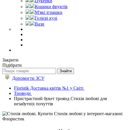
Цукерки
Кошики фруктів
М'які іграшки
Гелієві кулі
Вази
Закрити
Підібрати
Допомогти ЗСУ
Floristik Доставка квітів №1 у Світі
Троянди
Пристрастний букет троянд Стихія любові для
незабутніх почуттів