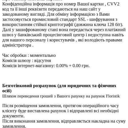
Конфіденційна інформація про номер Вашої картки , CVV2
код та її інші реквізити передаються на наш сайт у
закодованому вигляді. Для обміну інформацією з Вами
застосовується промисловий стандарт SSL - шифрування з
використанням стійкої криптографії (довжина ключа 128 біт).
Далі у зашифрованому стані вона передається через платіжний
шлюз у банківський процесінговий центр і недоступна навіть
для нашого персоналу і користувачів , які володіють правами
адміністратора .
Час обробки : моментально
Комісія шлюзу : відсутня
Комісія інтернет-магазину: 0.00% + 0.00 грн.
Безготівковий розрахунок (для юридичних та фізичних
осіб)
Шляхом переведення грошей з Вашого рахунку на рахунок Floristik
Після розміщення замовлення, протягом операційного часу
клієнту буде виставлена ​​рахунок і відправлені всі необхідні
документи.
Після виконання замовлення, відправляється накладна на суму
замовлення.