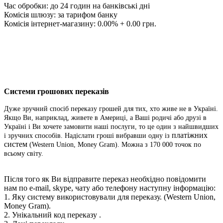
Час обробки: до 24 годин на банківські дні
Комісія шлюзу: за тарифом банку
Комісія інтернет-магазину: 0.00% + 0.00 грн.
Системи грошових переказів
Дуже зручний спосіб переказу грошей для тих, хто живе не в Україні.
Якщо Ви, наприклад, живете в Америці, а Ваші родичі або друзі в
Україні і Ви хочете замовити наші послуги, то це один з найшвидших
платіжних
і зручних способів. Надіслати гроші вибравши одну із
систем
(Western Union, Money Gram). Можна з 170 000 точок по
всьому світу.
Після того як Ви відправите переказ необхідно повідомити
нам по e-mail, skype, чату або телефону наступну інформацію:
1. Яку систему використовували для переказу.
(Western Union,
Money Gram).
2. Унікальний код переказу .