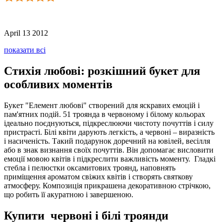
April 13 2012
показати всі
Стихія любові: розкішний букет для
особливих моментів
Букет "Елемент любові" створений для яскравих емоцій і
пам'ятних подій. 51 троянда в червоному і білому кольорах
ідеально поєднуються, підкреслюючи чистоту почуттів і силу
пристрасті. Білі квіти дарують легкість, а червоні – виразність
і насиченість. Такий подарунок доречний на ювілей, весілля
або в знак визнання своїх почуттів. Він допомагає висловити
емоції мовою квітів і підкреслити важливість моменту. Гладкі
стебла і пелюстки оксамитових троянд, наповнять
приміщення ароматом свіжих квітів і створять святкову
атмосферу. Композиція прикрашена декоративною стрічкою,
що робить її акуратною і завершеною.
Купити червоні і білі троянди