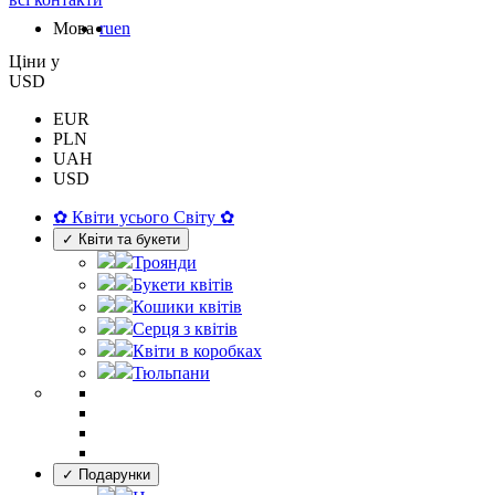
Мова
ru
en
Цiни у
USD
EUR
PLN
UAH
USD
✿ Квіти усього Світу ✿
✓ Квіти та букети
Троянди
Букети квітів
Кошики квітів
Серця з квітів
Квіти в коробках
Тюльпани
✓ Подарунки