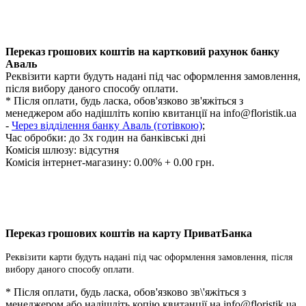
Переказ грошових коштів на картковий рахунок банку
Аваль
Реквізити карти будуть надані під час оформлення замовлення,
після вибору даного способу оплати.
* Після оплати, будь ласка, обов'язково зв'яжіться з
менеджером або надішліть копію квитанції на
info@floristik.ua
-
Через відділення банку Аваль (готівкою)
;
Час обробки:
до 3х годин на банківські дні
Комісія шлюзу: відсутня
Комісія інтернет-магазину: 0.00% + 0.00 грн.
Переказ грошових коштів на карту ПриватБанка
Реквізити карти будуть надані під час оформлення замовлення, після
вибору даного способу оплати.
* Після оплати, будь ласка, обов'язково зв\'яжіться з
менеджером або надішліть копію квитанції на
info@floristik.ua