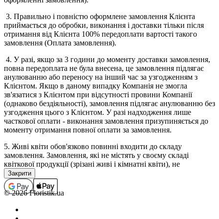
3. Правильно і повністю оформлене замовлення Клієнта
приймається до обробки, виконання і доставки тільки після
отримання від Клієнта 100% передоплати вартості такого
замовлення (Оплата замовлення).
4. У разі, якщо за 3 години до моменту доставки замовлення,
повна передоплата не була внесена, це замовлення підлягає
анулюванню або переносу на інший час за узгодженням з
Клієнтом. Якщо в даному випадку Компанія не змогла
зв'язатися з Клієнтом при відсутності провини Компанії
(однаково бездіяльності), замовлення підлягає анулюванню без
узгодження цього з Клієнтом. У разі надходження лише
часткової оплати - виконання замовлення призупиняється до
моменту отримання повної оплати за замовлення.
5. Живі квіти обов'язково повинні входити до складу
замовлення. Замовлення, які не містять у своєму складі
квіткової продукції (зрізані живі і кімнатні квіти), не
приймаються, а помилково прийняті підлягають анулюванню
(з поверненням коштів, якщо замовлення було оплачено). В
окремих випадках виконання замовлень, які не містять у
© 2026 Floristik.ua
своєму складі квіткової продукції, можливо тільки за
попереднім погодженням з менеджером.