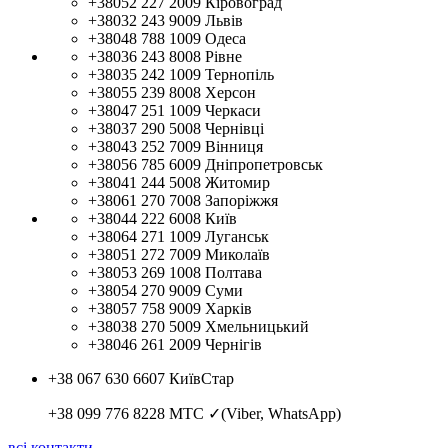
+38052 227 2009
Кіровоград
+38032 243 9009
Львів
+38048 788 1009
Одеса
+38036 243 8008
Рівне
+38035 242 1009
Тернопіль
+38055 239 8008
Херсон
+38047 251 1009
Черкаси
+38037 290 5008
Чернівці
+38043 252 7009
Вінниця
+38056 785 6009
Дніпропетровськ
+38041 244 5008
Житомир
+38061 270 7008
Запоріжжя
+38044 222 6008
Київ
+38064 271 1009
Луганськ
+38051 272 7009
Миколаїв
+38053 269 1008
Полтава
+38054 270 9009
Суми
+38057 758 9009
Харків
+38038 270 5009
Хмельницький
+38046 261 2009
Чернігів
+38 067 630 6607
КиївСтар
+38 099 776 8228
МТС ✓(Viber, WhatsApp)
всі контакти