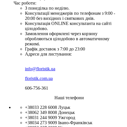
Час роботи:
З понеділка по неділю.
Консультації менеджерів по телефонам з 9:00 -
20:00 без вихідних і святкових днів.
Консультація ONLINE консультанта на сайті
цілодобово.
Замовлення оформлені через корзину
обробляються цілодобово в автоматичному
режимі.
Графік доставок з 7:00 до 23:00
Адреси для листування:
info@floristik.ua
floristik.com.ua
606-756-361
Наші телефони
+38033 228 6008
Луцьк
+38062 349 8008
Донецьк
+38031 244 9009
Ужгород
+38034 273 9009
Івано-Франківськ