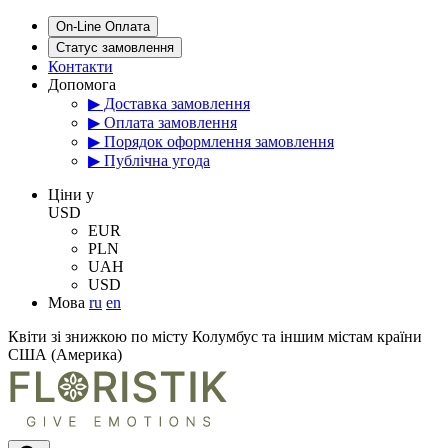
On-Line Оплата
Статус замовлення
Контакти
Допомога
▶ Доставка замовлення
▶ Оплата замовлення
▶ Порядок оформлення замовлення
▶ Публічна угода
Цiни у
USD
EUR
PLN
UAH
USD
Мова
ru
en
Квіти зі знижкою по місту Колумбус та іншим містам країни
США (Америка)