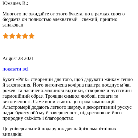
Юмашев В.
:
Многого не ожидайте от этого букета, но в рамках своего
бюджета он полностью адекватный - свежий, приятно
запакован.
August 28 2021
показати всі
Букет «Pink» створений для того, щоб дарувати жінкам тепло
й захоплення. Його витончена колірна палітра поєднує м’які
рожеві та насичено-малинові відтінки, створюючи чуттєвий і
гармонійний образ. Троянди символ любові, поваги та
витонченості. Саме вони стають центром композиції.
Альстромерії додають легкого шарму, а декоративний рускус
надає букету об’єму й завершеності, підкреслюючи його
природну свіжість і благородство.
Це універсальний подарунок для найрізноманітніших
випадків: