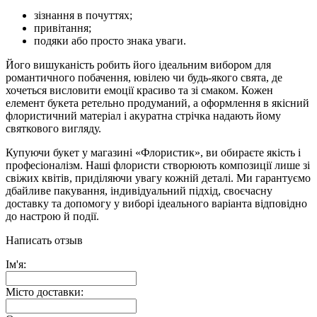
зізнання в почуттях;
привітання;
подяки або просто знака уваги.
Його вишуканість робить його ідеальним вибором для
романтичного побачення, ювілею чи будь-якого свята, де
хочеться висловити емоції красиво та зі смаком. Кожен
елемент букета ретельно продуманий, а оформлення в якісний
флористичний матеріал і акуратна стрічка надають йому
святкового вигляду.
Купуючи букет у магазині «Флористик», ви обираєте якість і
професіоналізм. Наші флористи створюють композиції лише зі
свіжих квітів, приділяючи увагу кожній деталі. Ми гарантуємо
дбайливе пакування, індивідуальний підхід, своєчасну
доставку та допомогу у виборі ідеального варіанта відповідно
до настрою й події.
Написать отзыв
Ім'я:
Місто доставки: