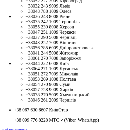
+38052 227 2009
Кіровоград
+38032 243 9009
Львів
+38048 788 1009
Одеса
+38036 243 8008
Рівне
+38035 242 1009
Тернопіль
+38055 239 8008
Херсон
+38047 251 1009
Черкаси
+38037 290 5008
Чернівці
+38043 252 7009
Вінниця
+38056 785 6009
Дніпропетровськ
+38041 244 5008
Житомир
+38061 270 7008
Запоріжжя
+38044 222 6008
Київ
+38064 271 1009
Луганськ
+38051 272 7009
Миколаїв
+38053 269 1008
Полтава
+38054 270 9009
Суми
+38057 758 9009
Харків
+38038 270 5009
Хмельницький
+38046 261 2009
Чернігів
+38 067 630 6607
КиївСтар
+38 099 776 8228
МТС ✓(Viber, WhatsApp)
всі контакти