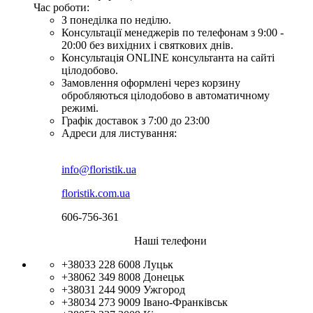
Час роботи:
З понеділка по неділю.
Консультації менеджерів по телефонам з 9:00 -
20:00 без вихідних і святкових днів.
Консультація ONLINE консультанта на сайті
цілодобово.
Замовлення оформлені через корзину
обробляються цілодобово в автоматичному
режимі.
Графік доставок з 7:00 до 23:00
Адреси для листування:
info@floristik.ua
floristik.com.ua
606-756-361
Наші телефони
+38033 228 6008
Луцьк
+38062 349 8008
Донецьк
+38031 244 9009
Ужгород
+38034 273 9009
Івано-Франківськ