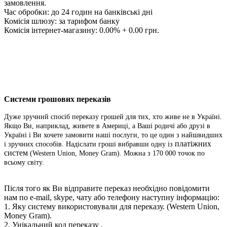
замовлення.
Час обробки: до 24 годин на банківські дні
Комісія шлюзу: за тарифом банку
Комісія інтернет-магазину: 0.00% + 0.00 грн.
Системи грошових переказів
Дуже зручний спосіб переказу грошей для тих, хто живе не в Україні.
Якщо Ви, наприклад, живете в Америці, а Ваші родичі або друзі в
Україні і Ви хочете замовити наші послуги, то це один з найшвидших
платіжних
і зручних способів. Надіслати гроші вибравши одну із
систем
(Western Union, Money Gram). Можна з 170 000 точок по
всьому світу.
Після того як Ви відправите переказ необхідно повідомити
нам по e-mail, skype, чату або телефону наступну інформацію:
1. Яку систему використовували для переказу.
(Western Union,
Money Gram).
2. Унікальний код переказу .