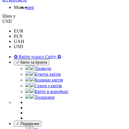
Мова
ru
en
Цiни у
USD
EUR
PLN
UAH
USD
✿ Квіти усього Світу ✿
✓ Квіти та букети
Троянди
Букети квітів
Кошики квітів
Серця з квітів
Квіти в коробках
Тюльпани
✓ Подарунки