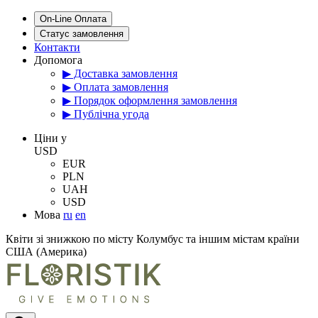
On-Line Оплата
Статус замовлення
Контакти
Допомога
▶ Доставка замовлення
▶ Оплата замовлення
▶ Порядок оформлення замовлення
▶ Публічна угода
Цiни у
USD
EUR
PLN
UAH
USD
Мова
ru
en
Квіти зі знижкою по місту Колумбус та іншим містам країни
США (Америка)