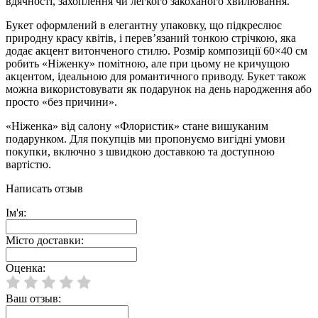
вдячності, захоплення чи легкого закоханого хвилювання.
Букет оформлений в елегантну упаковку, що підкреслює
природну красу квітів, і перев’язаний тонкою стрічкою, яка
додає акцент витонченого стилю. Розмір композиції 60×40 см
робить «Ніженку» помітною, але при цьому не кричущою
акцентом, ідеальною для романтичного приводу. Букет також
можна використовувати як подарунок на день народження або
просто «без причини».
«Ніженка» від салону «Флористик» стане вишуканим
подарунком. Для покупців ми пропонуємо вигідні умови
покупки, включно з швидкою доставкою та доступною
вартістю.
Написать отзыв
Ім'я:
Місто доставки:
Оценка:
Ваш отзыв: