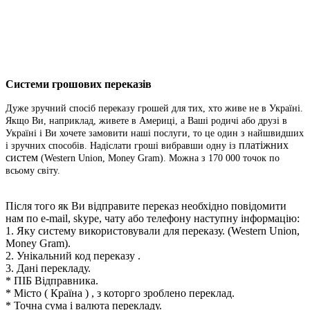
Системи грошових переказів
Дуже зручний спосіб переказу грошей для тих, хто живе не в Україні.
Якщо Ви, наприклад, живете в Америці, а Ваші родичі або друзі в
Україні і Ви хочете замовити наші послуги, то це один з найшвидших
платіжних
і зручних способів. Надіслати гроші вибравши одну із
систем
(Western Union, Money Gram). Можна з 170 000 точок по
всьому світу.
Після того як Ви відправите переказ необхідно повідомити
нам по e-mail, skype, чату або телефону наступну інформацію:
1. Яку систему використовували для переказу.
(Western Union,
Money Gram).
2. Унікальний код переказу .
3. Дані перекладу.
* ПІБ Відправника.
* Місто ( Країна ) , з которго зроблено переклад.
* Точна сума і валюта перекладу.