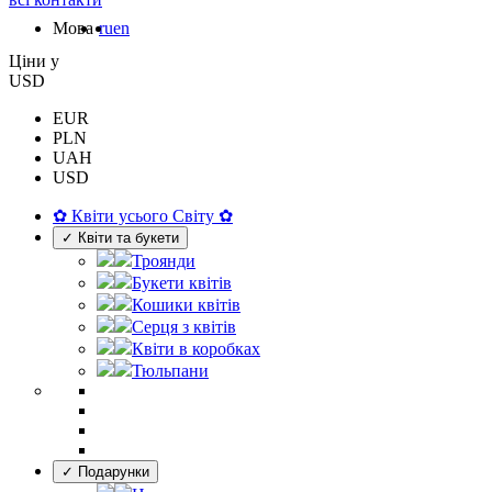
Мова
ru
en
Цiни у
USD
EUR
PLN
UAH
USD
✿ Квіти усього Світу ✿
✓ Квіти та букети
Троянди
Букети квітів
Кошики квітів
Серця з квітів
Квіти в коробках
Тюльпани
✓ Подарунки