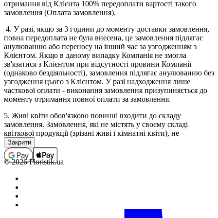
отримання від Клієнта 100% передоплати вартості такого
замовлення (Оплата замовлення).
4. У разі, якщо за 3 години до моменту доставки замовлення,
повна передоплата не була внесена, це замовлення підлягає
анулюванню або переносу на інший час за узгодженням з
Клієнтом. Якщо в даному випадку Компанія не змогла
зв'язатися з Клієнтом при відсутності провини Компанії
(однаково бездіяльності), замовлення підлягає анулюванню без
узгодження цього з Клієнтом. У разі надходження лише
часткової оплати - виконання замовлення призупиняється до
моменту отримання повної оплати за замовлення.
5. Живі квіти обов'язково повинні входити до складу
замовлення. Замовлення, які не містять у своєму складі
квіткової продукції (зрізані живі і кімнатні квіти), не
приймаються, а помилково прийняті підлягають анулюванню
(з поверненням коштів, якщо замовлення було оплачено). В
окремих випадках виконання замовлень, які не містять у
© 2026 Floristik.ua
своєму складі квіткової продукції, можливо тільки за
попереднім погодженням з менеджером.
6. Повністю оформленим і прийнятим до виконання,
вважається замовлення зі статусом "Сплачено".