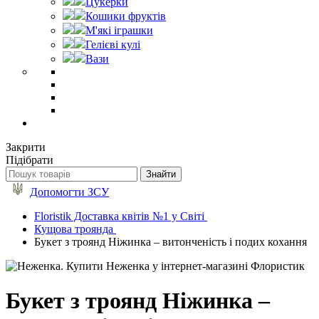
Цукерки
Кошики фруктів
М'які іграшки
Гелієві кулі
Вази
Закрити
Підібрати
Допомогти ЗСУ
Floristik Доставка квітів №1 у Світі
Кущова троянда
Букет з троянд Ніжинка – витонченість і подих кохання
Букет з троянд Ніжинка –