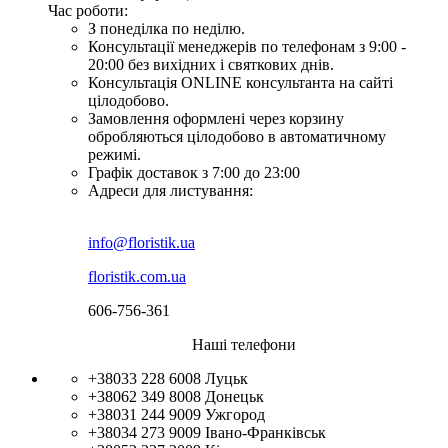
Час роботи:
З понеділка по неділю.
Консультації менеджерів по телефонам з 9:00 -
20:00 без вихідних і святкових днів.
Консультація ONLINE консультанта на сайті
цілодобово.
Замовлення оформлені через корзину
обробляються цілодобово в автоматичному
режимі.
Графік доставок з 7:00 до 23:00
Адреси для листування:
info@floristik.ua
floristik.com.ua
606-756-361
Наші телефони
+38033 228 6008
Луцьк
+38062 349 8008
Донецьк
+38031 244 9009
Ужгород
+38034 273 9009
Івано-Франківськ