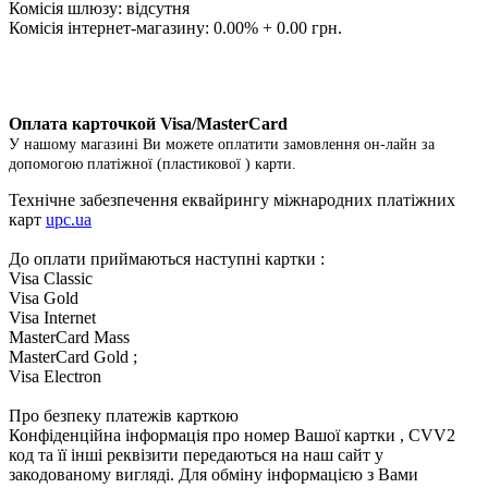
Комісія шлюзу: відсутня
Комісія інтернет-магазину: 0.00% + 0.00 грн.
Оплата карточкой Visa/MasterCard
У нашому магазині Ви можете оплатити замовлення он-лайн за
допомогою платіжної (пластикової ) карти.
Технічне забезпечення еквайрингу міжнародних платіжних
карт
upc.ua
До оплати приймаються наступні картки :
Visa Classic
Visa Gold
Visa Internet
MasterCard Mass
MasterCard Gold ;
Visa Electron
Про безпеку платежів карткою
Конфіденційна інформація про номер Вашої картки , CVV2
код та її інші реквізити передаються на наш сайт у
закодованому вигляді. Для обміну інформацією з Вами