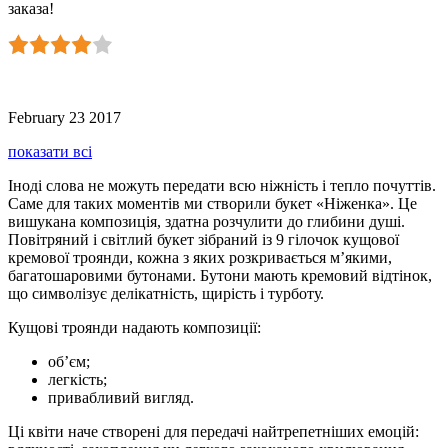
заказа!
February 23 2017
показати всі
Іноді слова не можуть передати всю ніжність і тепло почуттів.
Саме для таких моментів ми створили букет «Ніженка». Це
вишукана композиція, здатна розчулити до глибини душі.
Повітряний і світлий букет зібраний із 9 гілочок кущової
кремової троянди, кожна з яких розкривається м’якими,
багатошаровими бутонами. Бутони мають кремовий відтінок,
що символізує делікатність, щирість і турботу.
Кущові троянди надають композиції:
об’єм;
легкість;
привабливий вигляд.
Ці квіти наче створені для передачі найтрепетніших емоцій: