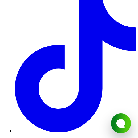
Обробка замовлень.
1. Кожному замовленню присвоюється певний статус, який
свідчить про те на якій стадії оформлення або виконання
знаходиться замовлення в даний момент часу.
2. Статуси замовлень змінюються цілодобово в
автоматичному режимі. У зв'язку з великим навантаженням,
статуси замовлень на 14 лютого і 8 березня,новий рік
змінюються протягом 48 годин з моменту встановленої дати
його виконання.
3. Безпосереднє комплектування замовлення виконується за
кілька годин до зазначеного клієнтом часу доставки, якщо
замовлення було повністю оформлено, оплачено і прийнято у
роботу.
4. Клієнт може змінювати будь-яку інформаційну частину
замовлення до моменту підготовки замовлення (див. П.3.3) за
погодженням з Компанією. Зміни в замовленні, вважаються
узгодженими, після письмового підтвердження з боку
Компанії.
5. Виконання замовлення, може бути припинено, якщо Клієнт