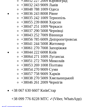
+38052 227 2009
Кіровоград
+38032 243 9009
Львів
+38048 788 1009
Одеса
+38036 243 8008
Рівне
+38035 242 1009
Тернопіль
+38055 239 8008
Херсон
+38047 251 1009
Черкаси
+38037 290 5008
Чернівці
+38043 252 7009
Вінниця
+38056 785 6009
Дніпропетровськ
+38041 244 5008
Житомир
+38061 270 7008
Запоріжжя
+38044 222 6008
Київ
+38064 271 1009
Луганськ
+38051 272 7009
Миколаїв
+38053 269 1008
Полтава
+38054 270 9009
Суми
+38057 758 9009
Харків
+38038 270 5009
Хмельницький
+38046 261 2009
Чернігів
+38 067 630 6607
КиївСтар
+38 099 776 8228
МТС ✓(Viber, WhatsApp)
всі контакти