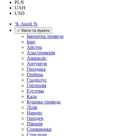
PLN
UAH
USD
％ Акції ％
✓ Квіти та букети
Імпортна троянда
Ірис
Айстра
Альстромерія
Амариліс
Антуріум
Гвоздика
Гербера
Гладіолус
Гортензія
Еустома
Кала
Кущова троянда
Лілія
Нарцис
Орхідея
Півонія
Соняшники
Стреліція