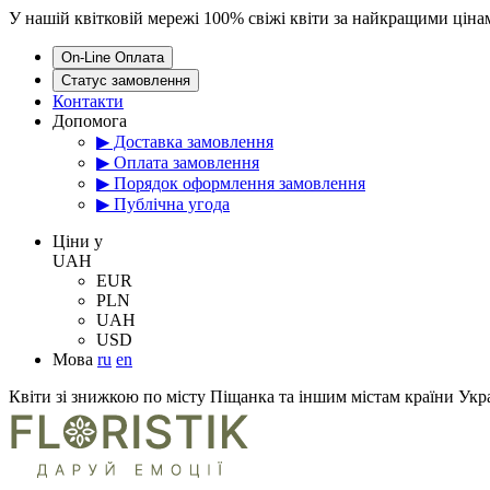
У нашій квітковій мережі 100% свіжі квіти за найкращими цін
On-Line Оплата
Статус замовлення
Контакти
Допомога
▶ Доставка замовлення
▶ Оплата замовлення
▶ Порядок оформлення замовлення
▶ Публічна угода
Цiни у
UAH
EUR
PLN
UAH
USD
Мова
ru
en
Квіти зі знижкою по місту Піщанка та іншим містам країни Укр