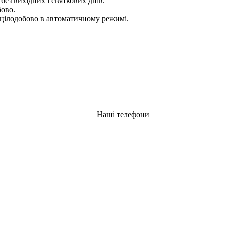
 без вихідних і святкових днів.
бово.
цілодобово в автоматичному режимі.
Наші телефони