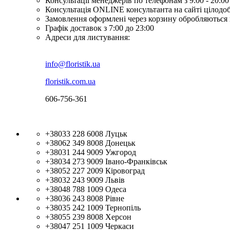
Консультації менеджерів по телефонам з 9:00 - 20:00
Консультація ONLINE консультанта на сайті цілодо
Замовлення оформлені через корзину обробляються 
Графік доставок з 7:00 до 23:00
Адреси для листування:
info@floristik.ua
floristik.com.ua
606-756-361
+38033 228 6008
Луцьк
+38062 349 8008
Донецьк
+38031 244 9009
Ужгород
+38034 273 9009
Івано-Франківськ
+38052 227 2009
Кіровоград
+38032 243 9009
Львів
+38048 788 1009
Одеса
+38036 243 8008
Рівне
+38035 242 1009
Тернопіль
+38055 239 8008
Херсон
+38047 251 1009
Черкаси