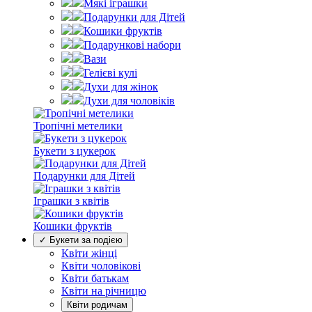
Мякі іграшки
Подарунки для Дітей
Кошики фруктів
Подарункові набори
Вази
Гелієві кулі
Духи для жінок
Духи для чоловіків
Тропічні метелики
Букети з цукерок
Подарунки для Дітей
Іграшки з квітів
Кошики фруктів
✓ Букети за подією
Квіти жінці
Квіти чоловікові
Квіти батькам
Квіти на річницю
Квіти родичам