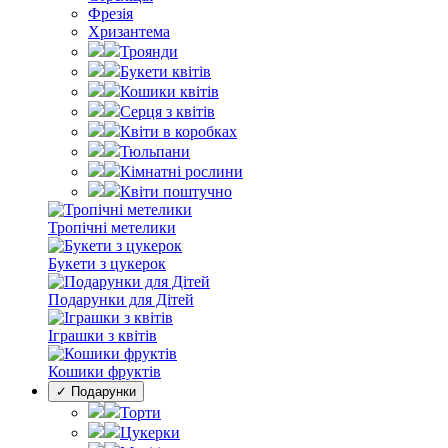
Фрезія
Хризантема
Троянди
Букети квітів
Кошики квітів
Серця з квітів
Квіти в коробках
Тюльпани
Кімнатні рослини
Квіти поштучно
Тропічні метелики
Букети з цукерок
Подарунки для Дітей
Іграшки з квітів
Кошики фруктів
✓ Подарунки
Торти
Цукерки