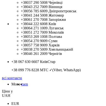
+38037 290 5008
Чернівці
+38043 252 7009
Вінниця
+38056 785 6009
Дніпропетровськ
+38041 244 5008
Житомир
+38061 270 7008
Запоріжжя
+38044 222 6008
Київ
+38064 271 1009
Луганськ
+38051 272 7009
Миколаїв
+38053 269 1008
Полтава
+38054 270 9009
Суми
+38057 758 9009
Харків
+38038 270 5009
Хмельницький
+38046 261 2009
Чернігів
+38 067 630 6607
КиївСтар
+38 099 776 8228
МТС ✓(Viber, WhatsApp)
всі контакти
Мова
ru
en
Цiни у
UAH
EUR