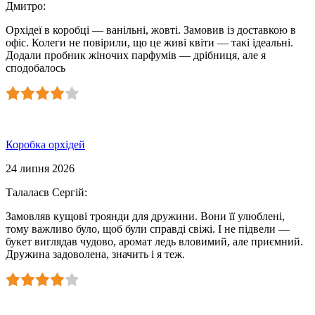
Дмитро
:
Орхідеї в коробці — ванільні, жовті. Замовив із доставкою в
офіс. Колеги не повірили, що це живі квіти — такі ідеальні.
Додали пробник жіночих парфумів — дрібниця, але я
сподобалось
Коробка орхідей
24 липня 2026
Талалаєв Сергій
:
Замовляв кущові троянди для дружини. Вони її улюблені,
тому важливо було, щоб були справді свіжі. І не підвели —
букет виглядав чудово, аромат ледь вловимий, але приємний.
Дружина задоволена, значить і я теж.