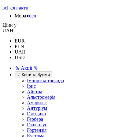
всі контакти
Мова
ru
en
Цiни у
UAH
EUR
PLN
UAH
USD
％ Акції ％
✓ Квіти та букети
Імпортна троянда
Ірис
Айстра
Альстромерія
Амариліс
Антуріум
Гвоздика
Гербера
Гладіолус
Гортензія
Еустома