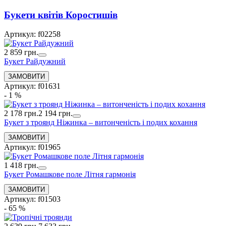
Букети квiтiв Коростишів
Артикул: f02258
2 859 грн.
Букет Райдужний
Артикул: f01631
- 1 %
2 178 грн.
2 194 грн.
Букет з троянд Ніжинка – витонченість і подих кохання
Артикул: f01965
1 418 грн.
Букет Ромашкове поле Літня гармонія
Артикул: f01503
- 65 %