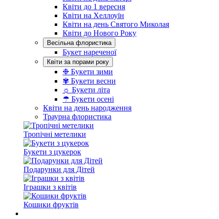
Квіти до 1 вересня
Квіти на Хеллоуїн
Квіти на день Святого Миколая
Квіти до Нового Року
Весільна флористика
Букет нареченої
Квіти за порами року
❉ Букети зими
✾ Букети весни
☼ Букети літа
☂ Букети осені
Квіти на день народження
Траурна флористика
Тропічні метелики
Букети з цукерок
Подарунки для Дітей
Іграшки з квітів
Кошики фруктів