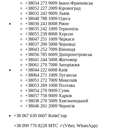
+38034 273 9009
Івано-Франківськ
+38052 227 2009
Кіровоград
+38032 243 9009
Львів
+38048 788 1009
Одеса
+38036 243 8008
Рівне
+38035 242 1009
Тернопіль
+38055 239 8008
Херсон
+38047 251 1009
Черкаси
+38037 290 5008
Чернівці
+38043 252 7009
Вінниця
+38056 785 6009
Дніпропетровськ
+38041 244 5008
Житомир
+38061 270 7008
Запоріжжя
+38044 222 6008
Київ
+38064 271 1009
Луганськ
+38051 272 7009
Миколаїв
+38053 269 1008
Полтава
+38054 270 9009
Суми
+38057 758 9009
Харків
+38038 270 5009
Хмельницький
+38046 261 2009
Чернігів
+38 067 630 6607
КиївСтар
+38 099 776 8228
МТС ✓(Viber, WhatsApp)