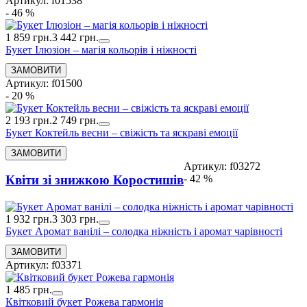
Артикул: f01538
- 46 %
1 859 грн.
3 442 грн.
Букет Ілюзіон – магія кольорів і ніжності
Артикул: f01500
- 20 %
2 193 грн.
2 749 грн.
Букет Коктейль весни – свіжість та яскраві емоції
Артикул: f03272
- 42 %
Квіти зі знижкою Коростишів
1 932 грн.
3 303 грн.
Букет Аромат ванілі – солодка ніжність і аромат чарівності
Артикул: f03371
1 485 грн.
Квітковий букет Рожева гармонія