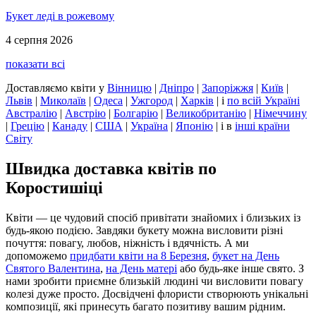
Букет леді в рожевому
4 серпня 2026
показати всі
Доставляємо квіти
у
Вінницю
|
Дніпро
|
Запоріжжя
|
Київ
|
Львів
|
Миколаїв
|
Одеса
|
Ужгород
|
Харків
|
і
по всій Україні
Австралію
|
Австрію
|
Болгарію
|
Великобританію
|
Німеччину
|
Грецію
|
Канаду
|
США
|
Україна
|
Японію
|
і в
інші країни
Світу
Швидка доставка квітів по
Коростишіці
Квіти — це чудовий спосіб привітати знайомих і близьких із
будь-якою подією. Завдяки букету можна висловити різні
почуття: повагу, любов, ніжність і вдячність. А ми
допоможемо
придбати квіти на 8 Березня
,
букет на День
Святого Валентина
,
на День матері
або будь-яке інше свято. З
нами зробити приємне близькій людині чи висловити повагу
колезі дуже просто. Досвідчені флористи створюють унікальні
композиції, які принесуть багато позитиву вашим рідним.