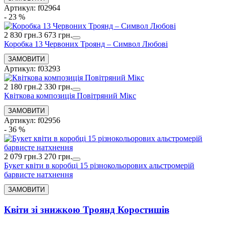
Артикул: f02964
- 23 %
2 830 грн.
3 673 грн.
Коробка 13 Червоних Троянд – Символ Любові
Артикул: f03293
2 180 грн.
2 330 грн.
Квіткова композиція Повітряний Мікс
Артикул: f02956
- 36 %
2 079 грн.
3 270 грн.
Букет квіти в коробці 15 різнокольорових альстромерій
барвисте натхнення
Квіти зі знижкою Троянд Коростишів