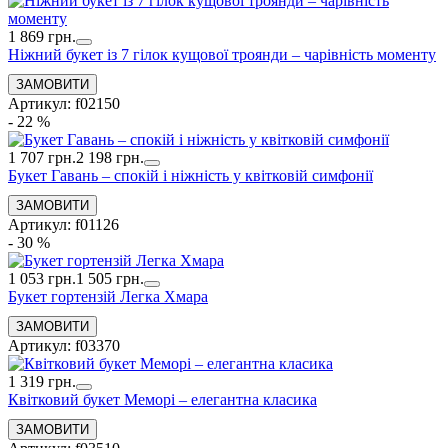
1 869 грн.
Ніжний букет із 7 гілок кущової троянди – чарівність моменту
Артикул: f02150
- 22 %
1 707 грн.
2 198 грн.
Букет Гавань – спокій і ніжність у квітковій симфонії
Артикул: f01126
- 30 %
1 053 грн.
1 505 грн.
Букет гортензій Легка Хмара
Артикул: f03370
1 319 грн.
Квітковий букет Меморі – елегантна класика