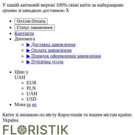
У нашій квітковій мережі 100% свіжі квіти за найкращими
цінами зі швидкою доставкою
X
On-Line Оплата
Статус замовлення
Контакти
Допомога
▶ Доставка замовлення
▶ Оплата замовлення
▶ Порядок оформлення замовлення
▶ Публічна угода
Цiни у
UAH
EUR
PLN
UAH
USD
Мова
ru
en
Квіти зі знижкою по місту Коростишів та іншим містам країни
Україна