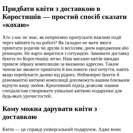
Придбати квіти з доставкою в
Коростишів — простий спосіб сказати
«кохаю»
Хто з нас не знає, як неприємно пропускати важливі події
через зайнятість на роботі? Як складно не мати змоги
привітати родичів чи друзів із весіллям, днем народження або
річницею. Не варто миритися з ситуацією. Замовити доставку
букета по Коростишіці легко. Наш магазин квітів швидко
привезе обрану композицію за вказаною адресою. Таким
чином ви зможете привітати й висловити свої почуття, навіть
якщо перебуваєте далеко від рідних. Неймовірні букети й
різноманітні квіткові композиції допоможуть вашим близьким
відчути вашу любов. Креативний підхід дозволяє нашим
спеціалістам створювати унікальні квіткові подарунки для
будь-яких урочистостей.
Кому можна дарувати квіти з
доставкою
Квіти — це справді універсальний подарунок. Адже вони