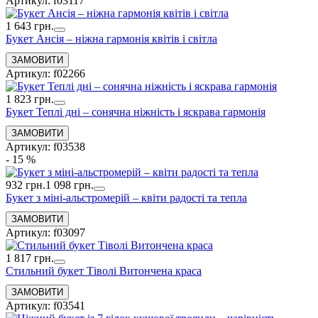
Артикул: f03117
1 643 грн.
Букет Ансія – ніжна гармонія квітів і світла
Артикул: f02266
1 823 грн.
Букет Теплі дні – сонячна ніжність і яскрава гармонія
Артикул: f03538
- 15 %
932 грн.
1 098 грн.
Букет з міні-альстромерій – квіти радості та тепла
Артикул: f03097
1 817 грн.
Стильний букет Тіволі Витончена краса
Артикул: f03541