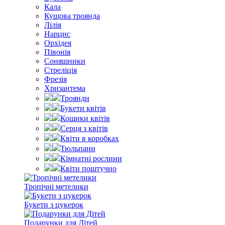
Кала
Кущова троянда
Лілія
Нарцис
Орхідея
Півонія
Соняшники
Стреліція
Фрезія
Хризантема
Троянди
Букети квітів
Кошики квітів
Серця з квітів
Квіти в коробках
Тюльпани
Кімнатні рослини
Квіти поштучно
Тропічні метелики
Букети з цукерок
Подарунки для Дітей