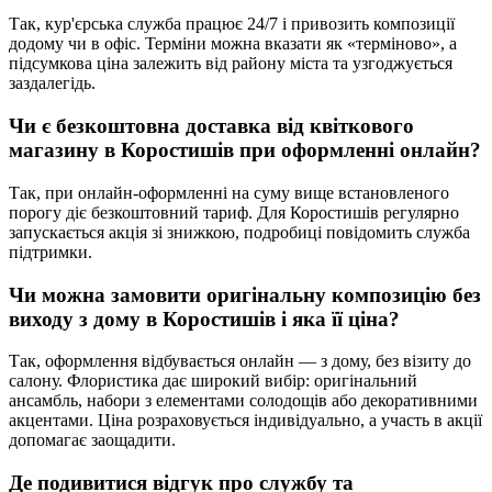
Так, кур'єрська служба працює 24/7 і привозить композиції
додому чи в офіс. Терміни можна вказати як «терміново», а
підсумкова ціна залежить від району міста та узгоджується
заздалегідь.
Чи є безкоштовна доставка від квіткового
магазину в
Коростишів
при оформленні онлайн?
Так, при онлайн-оформленні на суму вище встановленого
порогу діє безкоштовний тариф. Для Коростишів регулярно
запускається акція зі знижкою, подробиці повідомить служба
підтримки.
Чи можна замовити оригінальну композицію без
виходу з дому в
Коростишів
і яка її ціна?
Так, оформлення відбувається онлайн — з дому, без візиту до
салону. Флористика дає широкий вибір: оригінальний
ансамбль, набори з елементами солодощів або декоративними
акцентами. Ціна розраховується індивідуально, а участь в акції
допомагає заощадити.
Де подивитися відгук про службу та