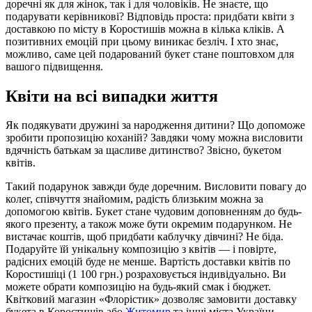
доречні як для жінок, так і для чоловіків. Не знаєте, що
подарувати керівникові? Відповідь проста: придбати квіти з
доставкою по місту в Коростишів можна в кілька кліків. А
позитивних емоцій при цьому виникає безліч. І хто знає,
можливо, саме цей подарований букет стане поштовхом для
вашого підвищення.
Квіти на всі випадки життя
Як подякувати дружині за народження дитини? Що допоможе
зробити пропозицію коханій? Завдяки чому можна висловити
вдячність батькам за щасливе дитинство? Звісно, букетом
квітів.
Такий подарунок завжди буде доречним. Висловити повагу до
колег, співчуття знайомим, радість близьким можна за
допомогою квітів. Букет стане чудовим доповненням до будь-
якого презенту, а також може бути окремим подарунком. Не
вистачає коштів, щоб придбати каблучку дівчині? Не біда.
Подаруйте їй унікальну композицію з квітів — і повірте,
радісних емоцій буде не менше. Вартість доставки квітів по
Коростишіці (1 100 грн.) розраховується індивідуально. Ви
можете обрати композицію на будь-який смак і бюджет.
Квітковий магазин «Флорістик» дозволяє замовити доставку
букета в Коростишів або
Житомир
та інші міста України