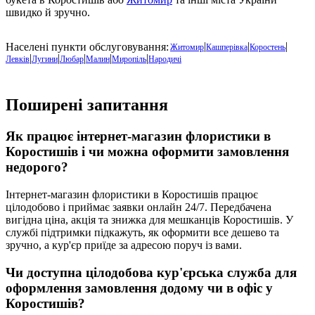
швидко й зручно.
|
|
|
Населені пункти обслуговування:
Житомир
Кашперівка
Коростень
|
|
|
|
|
Левків
Лугини
Любар
Малин
Миропіль
Народичі
Поширені запитання
Як працює інтернет-магазин флористики в
Коростишів
і чи можна оформити замовлення
недорого?
Інтернет-магазин флористики в
Коростишів
працює
цілодобово і приймає заявки онлайн 24/7. Передбачена
вигідна ціна, акція та знижка для мешканців Коростишів. У
службі підтримки підкажуть, як оформити все дешево та
зручно, а кур'єр приїде за адресою поруч із вами.
Чи доступна цілодобова кур'єрська служба для
оформлення замовлення додому чи в офіс у
Коростишів
?