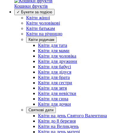
Кошики фруктів
✓ Букети за подією
Квіти жінці
Квіти чоловікові
Квіти батькам
Квіти на річницю
Квіти родичам
Квіти для тата
Квіти для мами
Квіти для чоловіка
Квіти для дружини
Квіти для бабусі
Квіти для дідуся
Квіти для брата
Квіти для сестри
Квіти для зятя
Квіти для невістки
Квіти для сина
Квіти для дочки
Святкові дати
Квіти на день Святого Валентина
Квіти до 8 березня
Квіти на Великдень
Квіти на день матері