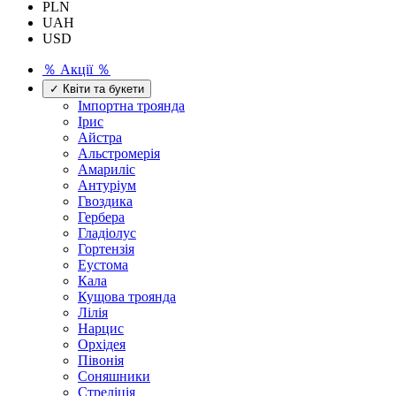
PLN
UAH
USD
％ Акції ％
✓ Квіти та букети
Імпортна троянда
Ірис
Айстра
Альстромерія
Амариліс
Антуріум
Гвоздика
Гербера
Гладіолус
Гортензія
Еустома
Кала
Кущова троянда
Лілія
Нарцис
Орхідея
Півонія
Соняшники
Стреліція