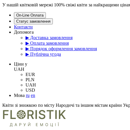
У нашій квітковій мережі 100% свіжі квіти за найкращими цін
On-Line Оплата
Статус замовлення
Контакти
Допомога
▶ Доставка замовлення
▶ Оплата замовлення
▶ Порядок оформлення замовлення
▶ Публічна угода
Цiни у
UAH
EUR
PLN
UAH
USD
Мова
ru
en
Квіти зі знижкою по місту Народичі та іншим містам країни Ук