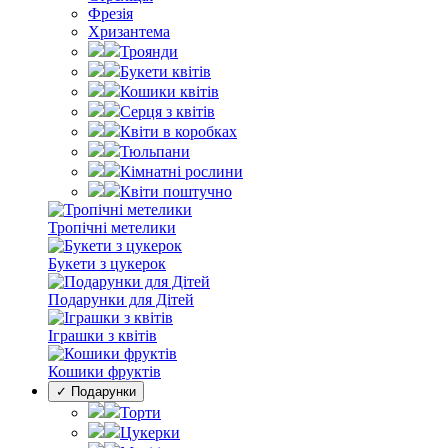
Фрезія
Хризантема
Троянди
Букети квітів
Кошики квітів
Серця з квітів
Квіти в коробках
Тюльпани
Кімнатні рослини
Квіти поштучно
Тропічні метелики
Букети з цукерок
Подарунки для Дітей
Іграшки з квітів
Кошики фруктів
✓ Подарунки
Торти
Цукерки