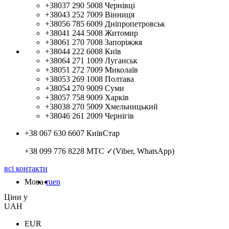
+38037 290 5008
Чернівці
+38043 252 7009
Вінниця
+38056 785 6009
Дніпропетровськ
+38041 244 5008
Житомир
+38061 270 7008
Запоріжжя
+38044 222 6008
Київ
+38064 271 1009
Луганськ
+38051 272 7009
Миколаїв
+38053 269 1008
Полтава
+38054 270 9009
Суми
+38057 758 9009
Харків
+38038 270 5009
Хмельницький
+38046 261 2009
Чернігів
+38 067 630 6607
КиївСтар
+38 099 776 8228
МТС ✓(Viber, WhatsApp)
всі контакти
Мова
ru
en
Цiни у
UAH
EUR