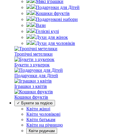
Мякі іграшки
Подарунки для Дітей
Кошики фруктів
Подарункові набори
Вази
Гелієві кулі
Духи для жінок
Духи для чоловіків
Тропічні метелики
Букети з цукерок
Подарунки для Дітей
Іграшки з квітів
Кошики фруктів
✓ Букети за подією
Квіти жінці
Квіти чоловікові
Квіти батькам
Квіти на річницю
Квіти родичам