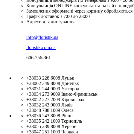
Консультації менеджерів по телефонам з 9:00 - 20:00
Консультація ONLINE консультанта на сайті цілодо
Замовлення оформлені через корзину обробляються 
Графік доставок з 7:00 до 23:00
Адреси для листування:
info@floristik.ua
floristik.com.ua
606-756-361
+38033 228 6008
Луцьк
+38062 349 8008
Донецьк
+38031 244 9009
Ужгород
+38034 273 9009
Івано-Франківськ
+38052 227 2009
Кіровоград
+38032 243 9009
Львів
+38048 788 1009
Одеса
+38036 243 8008
Рівне
+38035 242 1009
Тернопіль
+38055 239 8008
Херсон
+38047 251 1009
Черкаси