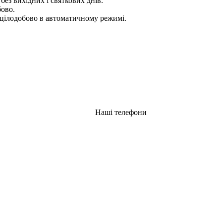
 без вихідних і святкових днів.
бово.
цілодобово в автоматичному режимі.
Наші телефони